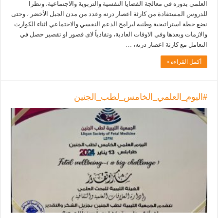
العلمي بدوره في معالجة القضايا النفسية والتربوية والاجتماعية، ونظرا
للدروس المستفادة من كارثة اعصار درنه وعدد من مدن الجبل الأخضر ، وحتى
نضع خطة استراتيجية وطنية لبرامج الدعم النفسي والاجتماعي اثناء الكوارث
والازمات وبعدها وفي الاوقات العادية، وتفادياً لاى قصور او تقصير حصل في
التعامل مع كارثة اعصار درنه، …
أكمل القراءة »
#اليوم_العلمي_الخامس_لطب_الجنين