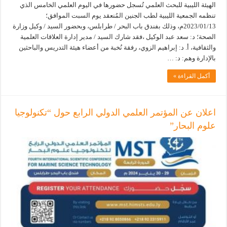
الهيئة الليبية للبحث العلمي تُسجل حضورها في اليوم العلمي الخامس الذي
تنظمه الجمعية الليبية لطب الجنين المُنعقد يوم السبت الموافق؛
2023/01/13م، وذلك بفندق باب البحر / طرابلس، وبحضور السيد / وكيل وزارة
الصحة؛ د: سعد عبد الوكيل ،فقد شارك السيد / مدير إدارة العلاقات العلمية
والثقافية، أ. د: إبراهيم الزوي، رفقة نُخبة من أعضاء هيئة التدريس والباحثين
بالإدارة وهم: د: …
أكمل القراءة »
اعلان عن المؤتمر العلمي الدولي الرابع حول “تكنولوجيا
علوم البحار”