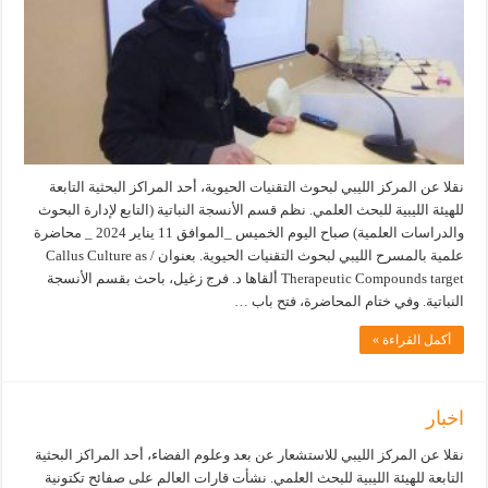
نقلا عن المركز الليبي لبحوث التقنيات الحيوية، أحد المراكز البحثية التابعة
للهيئة الليبية للبحث العلمي. نظم قسم الأنسجة النباتية (التابع لإدارة البحوث
والدراسات العلمية) صباح اليوم الخميس _الموافق 11 يناير 2024 _ محاضرة
علمية بالمسرح الليبي لبحوث التقنيات الحيوية. بعنوان / Callus Culture as
Therapeutic Compounds target ألقاها د. فرج زغيل، باحث بقسم الأنسجة
النباتية. وفي ختام المحاضرة، فتح باب …
أكمل القراءة »
اخبار
نقلا عن المركز الليبي للاستشعار عن بعد وعلوم الفضاء، أحد المراكز البحثية
التابعة للهيئة الليبية للبحث العلمي. نشأت قارات العالم على صفائح تكتونية