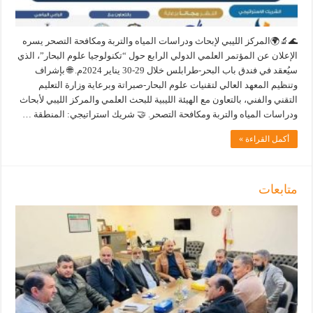
🌊🔬🌍المركز الليبي لإبحاث ودراسات المياه والتربة ومكافحة التصحر يسره
الإعلان عن المؤتمر العلمي الدولي الرابع حول “تكنولوجيا علوم البحار”، الذي
سيُعقد في فندق باب البحر-طرابلس خلال 29-30 يناير 2024م. 🌐 بإشراف
وتنظيم المعهد العالي لتقنيات علوم البحار-صبراتة وبرعاية وزارة التعليم
التقني والفني، بالتعاون مع الهيئة الليبية للبحث العلمي والمركز الليبي لأبحاث
ودراسات المياه والتربة ومكافحة التصحر. 🤝 شريك استراتيجي: المنطقة …
أكمل القراءة »
متابعات