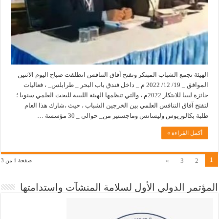
الهيئة تجمع الشباب المبتكر وتفتح آفاق التنافس انطلقت صباح اليوم الاثنين
الموافق _ 19/ 12/ 2022 م _ داخل فندق باب البحر _ طرابلس_ ، فعاليات
جائزة ليبيا للابتكار 2022م ، والتي تنظمها الهيئة الليبية للبحث العلمي سنويا ؛
لتفتح آفاق التنافس العلمي بين الخرجين الشباب ، حيث ،شارك هذا العام
طلبة بكالوريوس وليسانس وماجستير من_ حوالي _ 30 مؤسسة …
أكمل القراءة »
1
»
3
2
صفحة 1 من 3
المؤتمر الدولي الأول لسلامة المنشآت واستدامتها