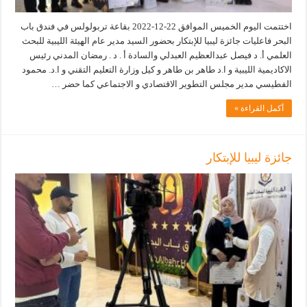
اختتمت اليوم الخميس الموافق 22-12-2022 بقاعة تربولولس في فندق باب
البحر فاعليات جائزة ليبيا للإبتكار بحضور السيد مدير عام الهيئة الليبية للبحث
العلمي أ. د فيصل عبدالعظيم العبدلي والسادة أ . د . رمضان المدني رئيس
الاكاديمية الليبية و ا.د طاهر بن طاهر و كيل وزارة التعليم التقني و ا.د. محمود
الفطيسي مدير مجلس التطوير الاقتصادي و الاجتماعي كما حضر …
أكمل القراءة »
جائزة ليبيا للإبتكار