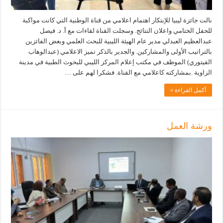
نالت جائزة ليبيا للإبتكار اهتمام اعلامي من قناة الوطنية التي كانت مواكبة
للحفل الختامي واعلان النتائج. وسجلت القناة لقاءات مع أ. د. فيصل
عبدالعظيم العبدلي مدير عام الهيئة الليبية للبحث العلمي وبعض الفائزين
بالتراتيب الأولى والمشاركين. والجدير بالذكر تميز الاعلامي (عبدالوهاب
الفيتوري) الموظف في مكتب إعلام المركز الليبي للبحوث الطبية في مدينة
الزاوية .بمشاركته كاعلامي مع القناة. فشكرا لهم على …
أكمل القراءة »
ورشة العمل