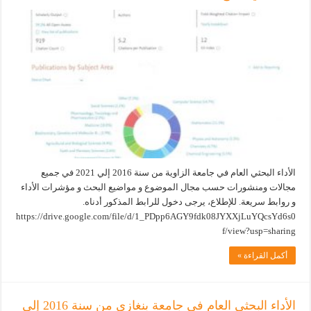
الأداء البحثي العام في جامعة الزاوية من سنة 2016 إلي 2021 في جميع
مجالات ومنشورات حسب مجال الموضوع و مواضيع البحث و مؤشرات الأداء
و روابط سريعة. للإطلاع، يرجى دخول للرابط المذكور أدناه.
https://drive.google.com/file/d/1_PDpp6AGY9fdk08JYXXjLuYQcsYd6s0
f/view?usp=sharing
أكمل القراءة »
الأداء البحثي العام في جامعة بنغازي من سنة 2016 إلي