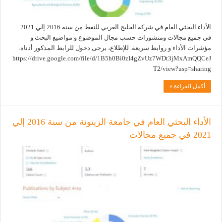
الأداء البحثي العام في شركة الخليج العربي للنفط من سنة 2016 إلي 2021
في جميع مجالات ومنشورات حسب مجال الموضوع و مواضيع البحث و
مؤشرات الأداء و روابط سريعة. للإطلاع، يرجى دخول للرابط المذكور أدناه.
https://drive.google.com/file/d/1B5h0Bi0zI4gZvUz7WDt3jMxAmQQCeJ
T2/view?usp=sharing
أكمل القراءة »
الأداء البحثي العام في جامعة الزيتونة من سنة 2016 إلي
2021 في جميع مجالات