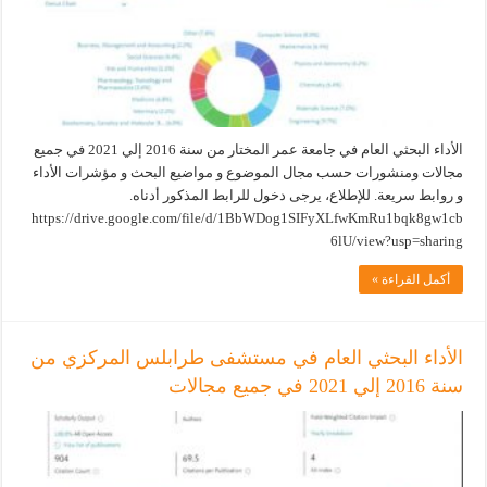
الأداء البحثي العام في جامعة عمر المختار من سنة 2016 إلي 2021 في جميع
مجالات ومنشورات حسب مجال الموضوع و مواضيع البحث و مؤشرات الأداء
و روابط سريعة. للإطلاع، يرجى دخول للرابط المذكور أدناه.
https://drive.google.com/file/d/1BbWDog1SIFyXLfwKmRu1bqk8gw1cb
6lU/view?usp=sharing
أكمل القراءة »
الأداء البحثي العام في مستشفى طرابلس المركزي من
سنة 2016 إلي 2021 في جميع مجالات