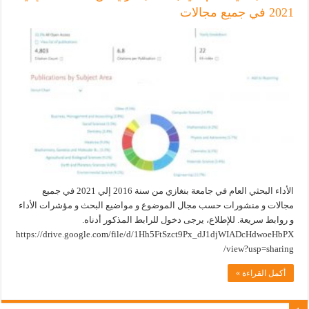
2021 في جميع مجالات
الأداء البحثي العام في جامعة بنغازي من سنة 2016 إلي 2021 في جميع
مجالات و منشورات حسب مجال الموضوع و مواضيع البحث و مؤشرات الأداء
و روابط سريعة. للإطلاع، يرجى دخول للرابط المذكور أدناه.
https://drive.google.com/file/d/1Hh5FtSzct9Px_dJ1djWIADcHdwoeHbPX
/view?usp=sharing
أكمل القراءة »