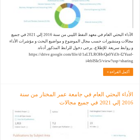
الأداء البحثي العام في معهد النفط الليبي من سنة 2016 إلي 2021 في جميع
مجالات ومنشورات حسب مجال الموضوع و مواضيع البحث و مؤشرات الأداء
و روابط سريعة. للإطلاع، يرجى دخول للرابط المذكور أدناه.
https://drive.google.com/file/d/1aLTLROHvQa0Yd3t-I2Yuaf-
i4tbISIe5/view?usp=sharing
أكمل القراءة »
الأداء البحثي العام في جامعة عمر المختار من سنة
2016 إلي 2021 في جميع مجالات