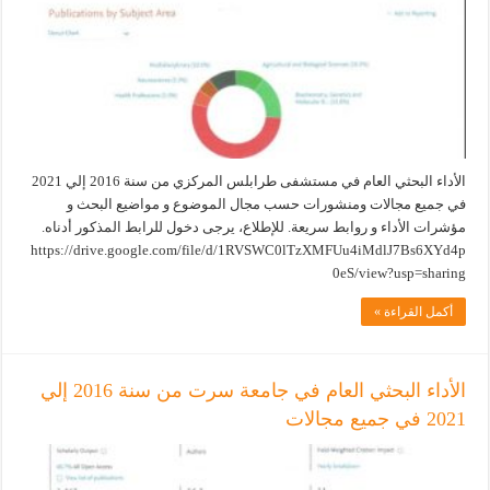
الأداء البحثي العام في مستشفى طرابلس المركزي من سنة 2016 إلي 2021
في جميع مجالات ومنشورات حسب مجال الموضوع و مواضيع البحث و
مؤشرات الأداء و روابط سريعة. للإطلاع، يرجى دخول للرابط المذكور أدناه.
https://drive.google.com/file/d/1RVSWC0lTzXMFUu4iMdlJ7Bs6XYd4p
0eS/view?usp=sharing
أكمل القراءة »
الأداء البحثي العام في جامعة سرت من سنة 2016 إلي
2021 في جميع مجالات