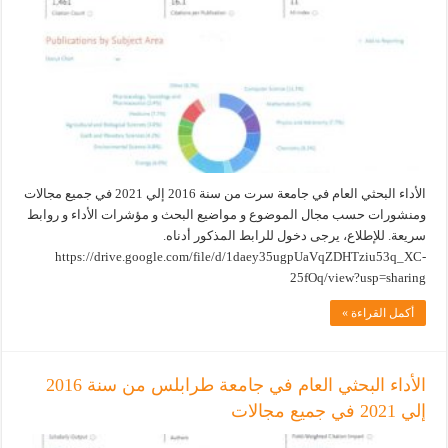
الأداء البحثي العام في جامعة سرت من سنة 2016 إلي 2021 في جميع مجالات
ومنشورات حسب مجال الموضوع و مواضيع البحث و مؤشرات الأداء و روابط
سريعة. للإطلاع، يرجى دخول للرابط المذكور أدناه.
https://drive.google.com/file/d/1daey35ugpUaVqZDHTziu53q_XC-
25fOq/view?usp=sharing
أكمل القراءة »
الأداء البحثي العام في جامعة طرابلس من سنة 2016
إلي 2021 في جميع مجالات