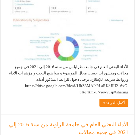
الأداء البحثي العام في جامعة طرابلس من سنة 2016 إلي 2021 في جميع
مجالات ومنشورات حسب مجال الموضوع و مواضيع البحث و مؤشرات الأداء
و روابط سريعة. للإطلاع، يرجى دخول للرابط المذكور أدناه.
https://drive.google.com/file/d/1JkZ3MAJePJ-aRKdJIU216xG-
bXqrXmk8/view?usp=sharing
أكمل القراءة »
الأداء البحثي العام في جامعة الزاوية من سنة 2016 إلي
2021 في جميع مجالات