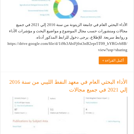
الأداء البحثي العام في جامعة الزيتونة من سنة 2016 إلي 2021 في جميع
مجالات ومنشورات حسب مجال الموضوع و مواضيع البحث و مؤشرات الأداء
و روابط سريعة. للإطلاع، يرجى دخول للرابط المذكور أدناه.
https://drive.google.com/file/d/1i9h3AbiFj6st3nB2epr5T09_bYRGvb8B/
view?usp=sharing
أكمل القراءة »
الأداء البحثي العام في معهد النفط الليبي من سنة 2016
إلي 2021 في جميع مجالات