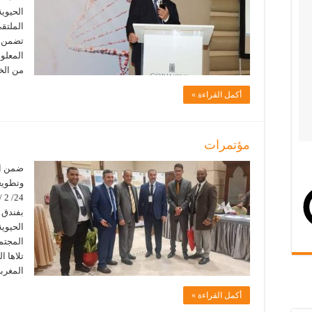
الحيوية
الملتق
تضمن ا
المعلو
من الخ
أكمل القراءة »
مؤتمرات
ضمن الا
وتطويع
بفندق ك
الحيوية
المجتمع
تلاها ا
المغرب
أكمل القراءة »