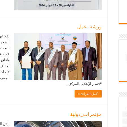
ورشة_عمل
نقلا عن
الصحراو
للبحث ا
وآفاق 
لأبحاث
الجفرة 
#قسم الإعلام بالمركز. …
أكمل القراءة »
مؤتمرات_دولية
بإذن ا