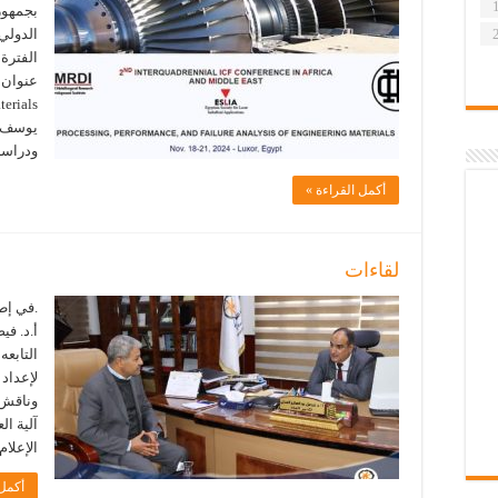
بجمهوري
الدولي،
يوسف ا
ودراسا
أكمل القراءة »
لقاءات
.في إطا
أ.د. في
التابعه
لإعداد 
وناقش م
آلية ال
الإعلام
أكمل 