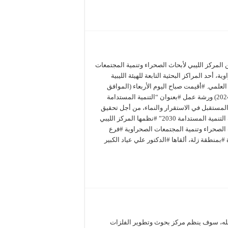
 المركز الليبي لأبحاث الصحراء وتنمية المجتمعات
ية، أحد المراكز البحثية التابعة للهيئة الليبية
لعلمي. #أقيمت صباح اليوم الأربعاء (الموافق
2024/2/21) ورشة عمل #بعنوان “التنمية المستدامة
المستقبل في الاستقرار والنماء، من أجل تحقيق
أهداف التنمية المستدامة 2030” #نظمها المركز الليبي
 الصحراء وتنمية المجتمعات الصحراوية #فرع
#بمنطقة زلة، ألقاها #الدكتور علي عياد الكبير
لله، سوف ينظم مركز بحوث وتطوير الفلزات