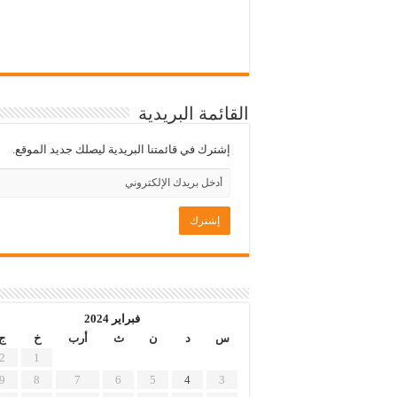
القائمة البريدية
إشترك في قائمتنا البريدية ليصلك جديد الموقع.
فبراير 2024
س
د
ن
ث
أرب
خ
ج
2
1
9
8
7
6
5
4
3