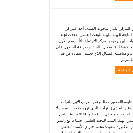
 المركز الليبي للبحوث الطبية، أحد المراكز
 التابعة للهيئة الليبية للبحث العلمي. عقدت لجنة
يات البيولوجية بالمركز الاجتماع التأسيسي الأول،
مناقشة آلية تشكيل اللجنة، و طريقة الحصول على
د، و مناقشة الميثاق الذي سيتم اعتماده من قبل
بالمركز
القراءة »
بعة التّحضيرات للمؤتمر الدولي الأول للتّراث
وغير المادي (التراث الليبي ثروة حضارية ومعين لا
ينضب )المزمع إقامته في 5_6 /مايو /2024م _طرابلس.
س الهيئة الليبية للبحث العلمي اجتماعآ مع رئيس
ر الدكتورة /مفيدة محمد جبران الأستاذ /لطفي
 رئيس لجنة الخدمات . وتمحور الاجتماع حول