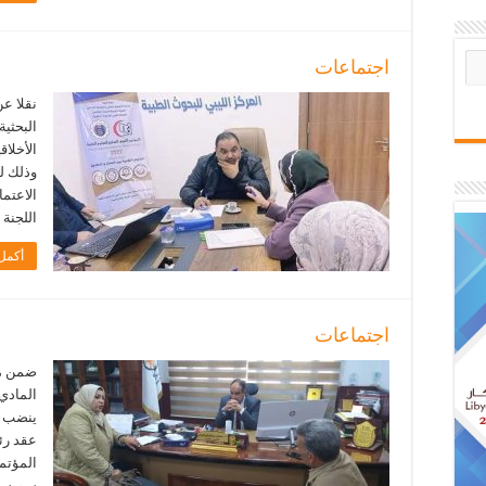
اجتماعات
نقلا عن
البحثية
الأخلاق
وذلك ل
الاعتما
اللجنة 
أكمل 
اجتماعات
ضمن متا
المادي 
عقد رئي
المؤتم
سويسي،