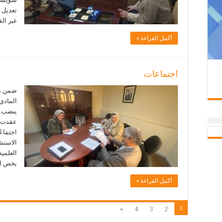
تعديل 
غير ال
أكمل القراءة »
اجتماعات
ضمن متا
المادي 
عقدت ر
اجتماعً
الاستشا
العلمي
يخص ال
أكمل القراءة »
1
»
4
3
2