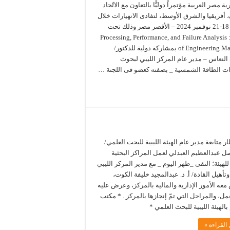
ة مصر العربية مؤتمراً دوليًّا بالتعاون مع الاتّحاد
 أفريقيا والشرق الأوسط، لتفادى الانهيارات خلال
الفترة 18-21 نوفمبر 2024 – الأقصر مصر وذلك تحت
عنوان: Processing, Performance, and Failure Analysis
of Engineering Materials بمشاركة دولية للدكتور/
لنعاس – مدير عام المركز الليبي لبحوث
ت الطاقة الشمسية _ بصفته كعضو فى اللجنة …
ر متابعة مدير عام الهيئة الليبية للبحت العلمي/
صل عبدالعظيم العبدلي لعمل المراكز البحثية
 للهيئة؛ التقى _ظهر اليوم _ مع مدير المركز الليبي
وتأهيل القادة/ أ. د. عبدالمجيد خليفة الكوت،
عه الأمور الإدارية والمالية بالمركز، وعرض عليه
عمل، والمراحل التي تمّ إنجازها بالمركز . * مكتب
 بالهيئة الليبية للبحث العلمي *
القراءة »