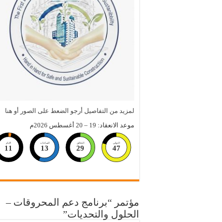
لمزيد من التفاصيل أرجو الضعط على الصور أو هنا
موعد الانعقاد: 19 – 20 أغسطس 2026م
الثواني
الدقائق
الساعات
الايام
11
13
29
46
مؤتمر “برنامج دعم المحروقات –
الحلول والتحديات”