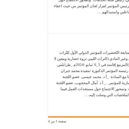
رئيس المؤتمر لقرار لجان المؤتمر من حيث اعفاء
فاعلين واستبدالهم …
بعة التّحضيرات للمؤتمر الدولي الأول للتّراث
وغير المادي (التراث الليبي ثروة حضارية ومعين لا
ينضب )المزمع إقامته في 5_6 /مايو /2024م _طرابلس.
ئيسة المؤتمر الدكتورة /مفيدة محمد جبران
ا مع السادة: _أ.د. محمد عيسى، عضو اللجنة
رية للمؤتمر . _ أ.د. آمال المحجوب، عضو اللجنة
ة. وتمحور الاجتماع حول مستجدات العمل فيما
ملخصات التي وصلت إليه، …
صفحة 1 من 4