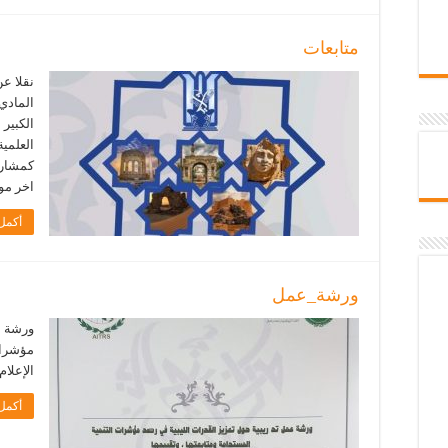
متابعات
نقلا عن
المادي 
الكبير 
العلمية
كمشارك
اخر موعد لتس
أكمل 
ورشة_عمل
ورشة ع
مؤشرات 
الإعلام
أكمل 