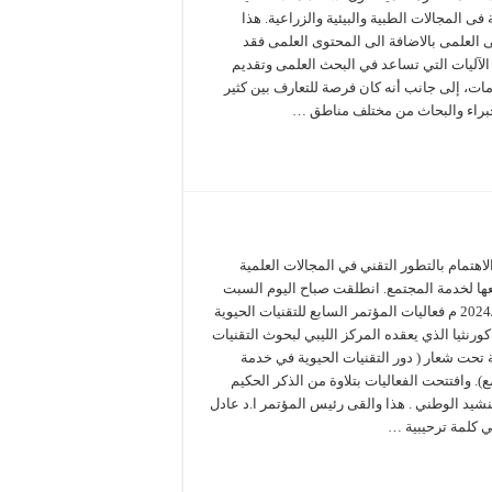
 فى المجالات الطبية والبيئية والزراعية. هذا
ى العلمى بالاضافة الى المحتوى العلمى فقد
لآليات التي تساعد في البحث العلمى وتقديم
مات، إلى جانب أنه كان فرصة للتعارف بين كثير
براء والبحاث من مختلف مناطق …
هتمام بالتطور التقني في المجالات العلمية
ها لخدمة المجتمع. انطلقت صباح اليوم السبت
24/ 2 /2024 م فعاليات المؤتمر السابع للتقنيات الحيوية
ورنثيا الذي يعقده المركز الليبي لبحوث التقنيات
 تحت شعار ( دور التقنيات الحيوية في خدمة
). وافتتحت الفعاليات بتلاوة من الذكر الحكيم
لنشيد الوطني . هذا والقى رئيس المؤتمر ا.د عادل
ي كلمة ترحيبية …