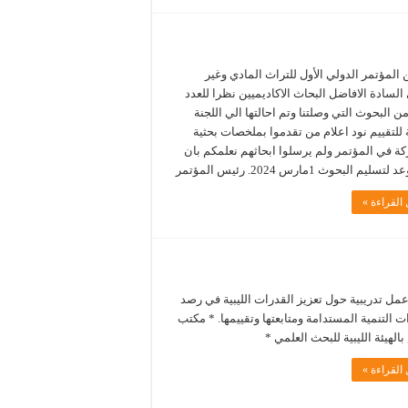
 المؤتمر الدولي الأول للتراث المادي وغير
السادة الافاضل البحاث الاكاديميين نظرا للعدد
من البحوث التي وصلتنا وتم احالتها الي اللجنة
 للتقييم نود اعلام من تقدموا بملخصات بحثية
ة في المؤتمر ولم يرسلوا ابحاثهم نعلمكم بان
ليم البحوث 1مارس 2024. رئيس المؤتمر
القراءة »
مل تدريبية حول تعزيز القدرات الليبية في رصد
التنمية المستدامة ومتابعتها وتقييمها. * مكتب
 بالهيئة الليبية للبحث العلمي *
القراءة »