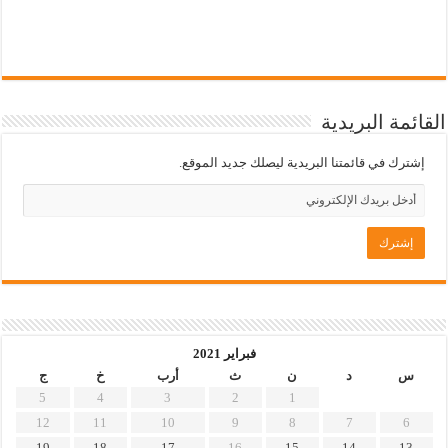
القائمة البريدية
إشترك في قائمتنا البريدية ليصلك جديد الموقع.
فبراير 2021
س
د
ن
ث
أرب
خ
ج
5
4
3
2
1
12
11
10
9
8
7
6
19
18
17
16
15
14
13