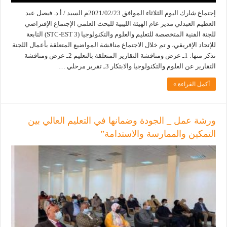
إجتماع شارك اليوم الثلاثاء الموافق 2021/02/23م السيد / أ.د. فيصل عبد
العظيم العبدلي مدير عام الهيئة الليبية للبحث العلمي الإجتماع الإفتراضي
للجنة الفنية المتخصصة للتعليم والعلوم والتكنولوجيا (STC-EST 3) التابعة
للإتحاد الإفريقي، و تم خلال الاجتماع مناقشة المواضيع المتعلقة بأعمال اللجنة
نذكر منها: 1ـ عرض ومناقشة التقارير المتعلقة بالتعليم 2ـ عرض ومناقشة
التقارير عن العلوم والتكنولوجيا والابتكار 3ـ تقرير مرحلي …
أكمل القراءة »
ورشة عمل _ الجودة وضمانها في التعليم العالي بين
التمكين والممارسة والاستدامة”