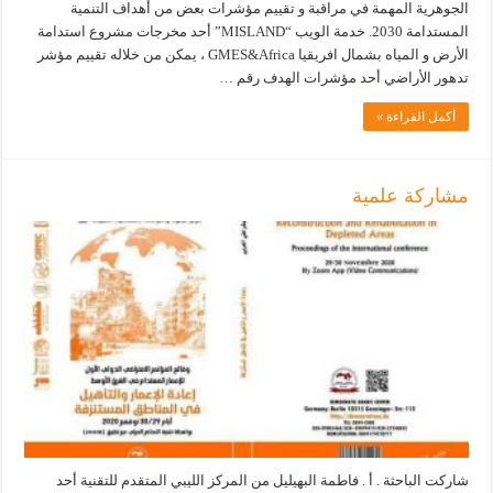
الجوهرية المهمة في مراقبة و تقييم مؤشرات بعض من أهداف التنمية
المستدامة 2030. خدمة الويب “MISLAND” أحد مخرجات مشروع استدامة
الأرض و المياه بشمال افريقيا GMES&Africa ، يمكن من خلاله تقييم مؤشر
تدهور الأراضي أحد مؤشرات الهدف رقم …
أكمل القراءة »
مشاركة علمية
شاركت الباحثة . أ . فاطمة البهيليل من المركز الليبي المتقدم للتقنية أحد