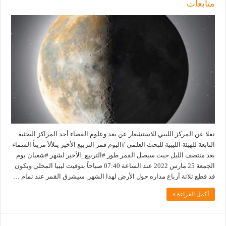
متابعات
نقلا عن المركز الليبي للاستشعار عن بعد وعلوم الفضاء أحد المراكز البحثية
التابعة للهيئة الليبية للبحث العلمي #اليوم قمر التربيع الأخير يتلألأ مزيناً السماء
بعد منتصف الليل حيث سيصل القمر طور #التربيع_الأخير لشهر #شعبان يوم
الجمعة 25 مارس 2022 عند الساعة 07:40 صباحاً بتوقيت ليبيا المحلي ويكون
قد قطع ثلاثة أرباع مداره حول الأرض لهذا الشهر. سيشرق القمر عند تمام …
أكمل القراءة »