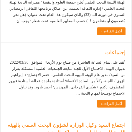
الهيئة الليبية للبحث العلمي تُعلن جمعية العلوم والتقنية / مصراته التابعة لهيئة
البحث العلمي / إدارة الثقافة العلمية، عن اطلاق برنامجها الثقافي الرمضاني
السنوي في دورته الــ: (33) والذي سيكون هذا العام تحت عنوان: (هل نحن
مُتقدمون أو متخلفون ؟! ) حسب المعايير العالمية. تحت شعار : يجب أن …
أكمل القراءة »
إجتماعات
عُقد على تمام الساعة العاشرة من صباح يوم الأربعاء الموافق: 2022/03/30
بديوان الهيئة، الاجتماع الأول للجنة متابعة الجمعيات العلمية المشكلة بقرار
من السيد/ مدير عام الهيئة الليبية للبحث العلمي ، حضر الاجتماع: د. إبراهيم
الزوي / اللجنة، وكلاً من السادة الأعضاء؛ أستاذة/ ماجدة عدالة، أستاذة/ فيروز
المقطوف، دكتور / شكري الفرجاني، المهندس/ أحمد بارود، وقد تناول
الاجتماع توضيحاً لمهام اللجنة …
أكمل القراءة »
اجتماع السيد وكيل الوزارة لشؤون البحث العلمي بالهيئة