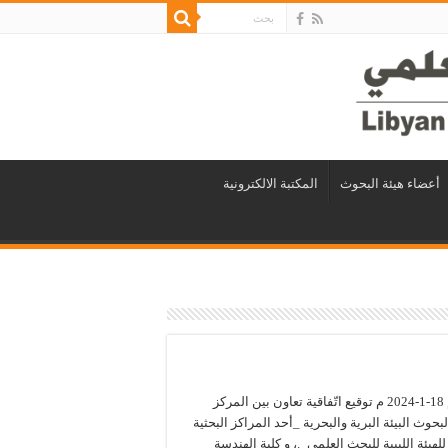
أعضاء هيئة البحوث
المكتبة الالكترونية
تمّ يوم 18-1-2024 م توقيع اتّفاقية تعاون بين المركز
لبحوث البيئة البرية والبحرية _أحد المراكز البحثية
 للهيئة الليبية للبحث العلمي_.، و كلية الهندسة