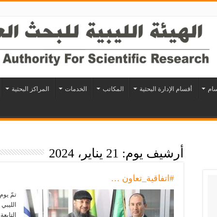
سام
أقسام الإدارة البحثية
المكاتب
الخدمات
المراكز البحثية
أرشيف يوم:
21 يناير، 2024
#اتفاقية_تعاون …
الليبي 
التابعة