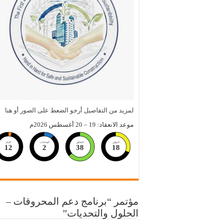
لمزيد من التفاصيل أرجو الضعط على الصور أو هنا
موعد الانعقاد: 19 – 20 أغسطس 2026م
الثواني
الدقائق
الساعات
الايام
12
2
38
17
مؤتمر “برنامج دعم المحروقات –
الحلول والتحديات”