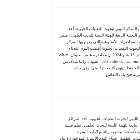
 المركز الليبي لبحوث التقنيات الحيوية، أحد
 البحثية التابعة للهيئة الليبية للبحث العلمي . ضمن
المحاضرات الأسبوعية التي يقوم بها المركز
لبحوث التقنيات الحيوية أُقيمت اليوم الثلاثاء
(الموافق 16 يناير 2024 م) محاضرة علمية بعنوان: When
pesticides contact our bodies. ألقتها د. رانيا ميلاد، من
 العامة لشؤون الإصحاح البيئي. وفي ختام
رة، فتح باب النقاش …
الليبي لبحوث التقنيات الحيوية، أحد المراكز
 التابعة للهيئة الليبية للبحث العلمي . نظم قسم
 والأنسجة البشرية _التابع لإدارة البحوث
والدراسات العلمية_ صباح اليوم الاثنين( الموافق 15 يناير