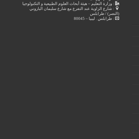
: وزارة التعليم – هيئة أبحاث العلوم الطبيعية و التكنولوجيا
: شارع الزاوية عند التفرع مع شارع سليمان الباروني
(النصر) / طرابلس
: طرابلس . ليبيا – 80045