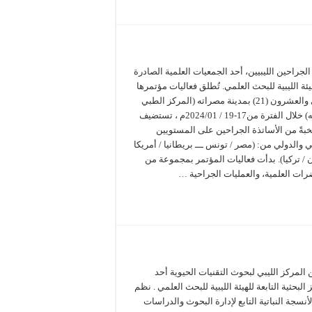
لجراحين الليبيين، أحد الجمعيات العلمية الصادرة
ئة الليبية للبحث العلمي. تُطلق فعاليات مؤتمرها
الحادي والعشرون (21) بمدينة مصراته (المركز الطبي
مصراته) خلال الفترة من17-19 / 2024/01م ، تستضيف
 نخبةً من الأساتذة الجراحين على المستويين
ي والدولي من: (مصر / تونس ـــ بريطانيا / أمريكا
ان / تركيا). بدأت فعاليات المؤتمر بمجموعة من
رات العلمية، والعمليات الجراحية …
 المركز الليبي لبحوث التقنيات الحيوية أحد
 البحثية التابعة للهيئة الليبية للبحث العلمي . نظم
نسجة النباتية التابع لإدارة البحوث والدراسات