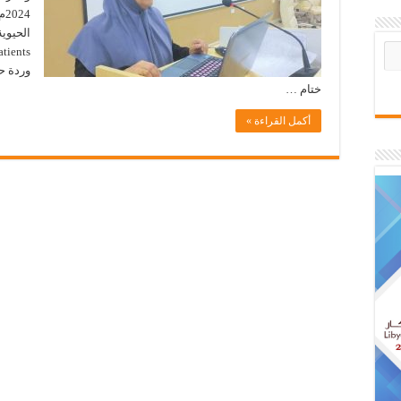
24
وردة ح
ختام …
أكمل القراءة »