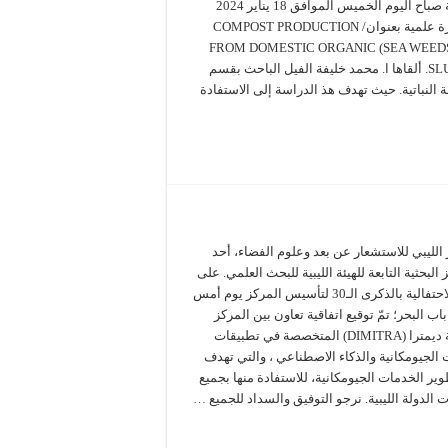
العلمية صباح اليوم الخميس الموافق 18 يناير 2024
محاضرة علمية بعنوان/ COMPOST PRODUCTION
FROM DOMESTIC ORGANIC (SEA WEED
SLUDGE). ألقاها ا. محمد خليفة الفيل الباحث بقسم
 النباتية. حيث تهدف هذ الدراسة إلى الاستفادة
الليبي للاستشعار عن بعد وعلوم الفضاء، أحد
 البحثية التابعة للهيئة الليبية للبحث العلمي. على
غرار الاحتفالية بالذكرى الـ30 لتأسيس المركز يوم أمس
اب البحر؛ تمّ توقيع اتفاقية تعاون بين المركز
وشركة ديمترا (DIMITRA) المتخصصة في تطبيقات
ت الجيومكانية والذكاء الاصطناعي ، والتي تهدف
ير الخدمات الجيومكانية، للاستفادة منها بجميع
الدولة الليبية. نرجو التوفيق والسداد للجميع …