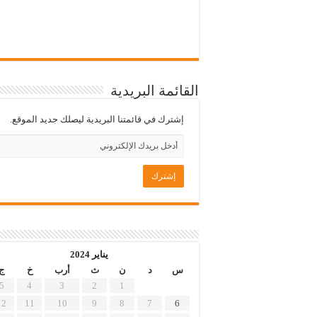
القائمة البريدية
إشترك في قائمتنا البريدية ليصلك جديد الموقع.
يناير 2024
س
د
ن
ث
أرب
خ
ج
5
4
3
2
1
12
11
10
9
8
7
6