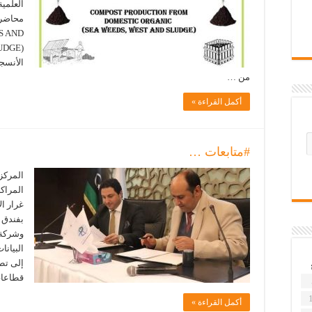
S AND
الأنسجة
من …
أكمل القراءة »
#متابعات …
المركز 
المراكز
بفندق ب
البيانا
إلى تطو
قطاعات 
أكمل القراءة »