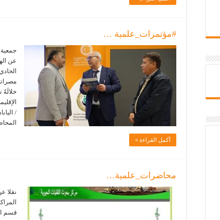
#مؤتمرات_علمية …
جمعية ا
عن الهي
خلالَهُ
الإقليم
/ الياب
المحاض
أكمل القراءة »
محاضرات_علمية…
نقلا عن
المراكز
قسم الأ