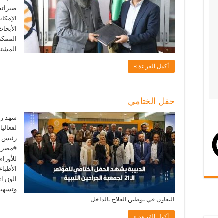
صبراتة،
الإمكان
الأبحاث
الممكنة
المشترك
أكمل القراءة »
حفل الختامي
شهد رئ
رئيس ج
#مصرات
للأورام
الأطباء
الوزراء
وتسهيل
التعاون في توطين العلاج بالداخل …
أكمل القراءة »