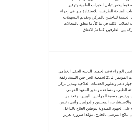
 فيما يخص تبادل الخبرات العلمية وتوفير
يات المتاحة للطرفين، للاستفادة منها في إجراء
 العلمية للباحثين بالمركز، وتقديم التسهيلات
 لطلاب الكلية في ما كلّ ما يتعلق بالمجالات
ة بين الطرفين. كما تمّ الاتفاق …
يس الوزراء #عبدالحميد_الدبيبه الحفل الختامي
لفعاليات المؤتمر الـ 21 لجمعية الجراحين الليبية، رفقة
هاز دعم وتطوير الخدمات العلاجية ومدير مركز
ة الطبي، ومساعده ومدير المعهد القومي
، ورئيس جمعية الجراحين الليبيين، وعدد من
 والاستشاريين المحليين والدوليين. وأثنى رئيس
 على الجهود المبذولة لتوطين العلاج بالداخل
 علاج المرضى بالخارج، مؤكدا ضرورة تعزيز