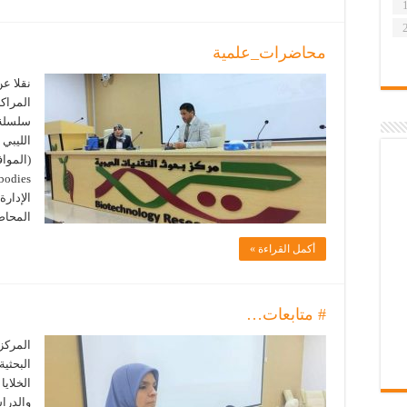
محاضرات_علمية
نقلا عن
المراكز
سلسلة 
الليبي 
الإدارة
المحاض
أكمل القراءة »
# متابعات…
المركز 
البحثية
الخلايا