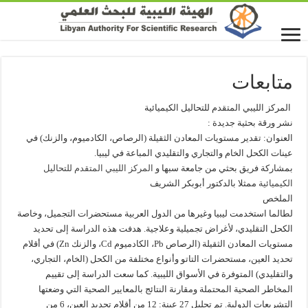
متابعات
المركز الليبي المتقدم للتحاليل الكيميائية
نشر ورقة بحثية جديدة :
العنوان: تقدير مستويات المعادن الثقيلة (الرصاص، الكادميوم، والزنك) في
عينات الكحل الخام والتجاري والتقليدي المباعة في ليبيا.
بمشاركة فريق بحثي من جامعة سبها و
المركز الليبي المتقدم للتحاليل
الكيميائية
ممثلا بالدكتور أبوبكر الشريف
الملخص
لطالما استخدمت ليبيا وغيرها من الدول العربية مستحضرات التجميل، وخاصة
الكحل التقليدي، لأغراض تجميلية وعلاجية. هدفت هذه الدراسة إلى تحديد
مستويات المعادن الثقيلة (الرصاص Pb، الكادميوم Cd، والزنك Zn) في أقلام
تحديد العين، مستحضرات التاتو وأنواع مختلفة من الكحل (الخام، التجاري،
والتقليدي) المتوفرة في الأسواق الليبية. كما سعت الدراسة إلى تقييم
المخاطر الصحية المحتملة ومقارنة النتائج بالمعايير الصحية التي وضعتها
التشريعات الدولية. تم تحليل 27 عينة: 12 من أقلام تحديد العين، 6 من