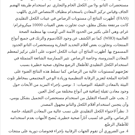
مستحضرات التاتو، و9 من الكحل الخام والتجاري. تم استخدام طريقة الهضم
الجاف وقياس تركيز المعادن باستخدام مطياف الامتصاص الذري باللهب
(FAAS). أظهرت النتائج أن مستويات الرصاص في عينات الكحل التقليدي
كانت مرتفعة بشكل مقلق، حيث تجاوزت بعض العينات 10000 ميكروغرام/
غرام، وهي أعلى بكثير من الحدود الآمنة التي أوصت بها منظمة الصحة
العالمية (WHO). كما تم الكشف عن وجود الكادميوم والزنك في جميع أنواع
المنتجات، وتجاوزت بعض أقلام التحديد التجارية ومستحضرات التاتو الحدود
المسموح بها. أظهرت النتائج أن عينات الكحل احتوت على أعلى تركيز لمعظم
المعادن المدروسة، وخاصة الرصاص. تثير الممارسة الشائعة المتمثلة في
استخدام الكحل التقليدي للأطفال الرضع مخاوف صحية خطيرة بسبب
تعرّضهم لمستويات عالية من الرصاص. كما تسلط هذه النتائج الضوء على
الحاجة الملحة لتعزيز الرقابة التنظيمية وزيادة الوعي المجتمعي بمخاطر تلوث
البيئة بالمعادن الثقيلة. التوصيات: 1. نوصي بإجراء المزيد من الأبحاث حول
وجود معادن ثقيلة إضافية في أنواع مختلفة من كحل العين.
2. يجب على النساء التقليل من استخدام مستحضرات التجميل بشكل يومي،
وأن يتجنبن استخدام أقلام الكحل والتاتو مجهول المصدر.
3. نظراً لاحتواء الكحل التقليدي على نسب عالية من المعادن الثقيلة، خاصة
الرصاص، والتي قد تُسبب آثاراً صحية خطيرة، يُنصح الأمهات بعدم استخدامه
للأطفال الرضّع.
4. من الضروري أن تقوم الجهات الرقابية بإجراء فحوصات دورية على منتجات