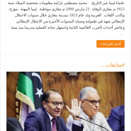
علماء ليبيا عبر التاريخ… محمد مصطفى بازامة معلومات شخصية الميلاد سنة
1923 م بنغازي الوفاة . 23 مارس 2000 م بنغازي مواطنة . ليبيا المهنة . مؤرخ،
وكاتب اللغات . العربية ولد عام 1923 بمدينة بنغازي خلال سنوات الاحتلال
الإيطالي شهد في طفولته وصباه السنوات الأخيرة من الاحتلال الإيطالي
وعاصر أحداث الحرب العالمية الثانية واستهل حياته العملية مدرسا منذ سنة
…
أكمل القراءة »
#متابعات …