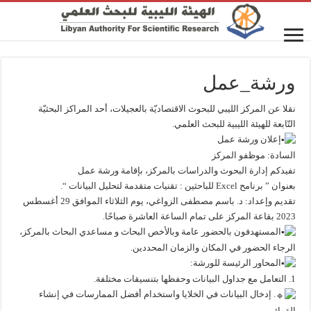
ورشة_عمل
نقلا عن المركز الليبي للبحوث الاقتصاديّة بالعجيلات، أحد المراكز البحثيّة
التّابعة للهيئة الليبية للبحث العلمي.
إعلان ورشة عمل
السادة: موظفو المركز
تفيدكم إدارة البحوث والدراسات بالمركز، بإقامة ورشة عمل
بعنوان ” برنامح Excel للباحثين : تقنيات متقدمة لتحليل البيانات “.
تقديم وإعداد: د. باسم مصطفى الزواغي، يوم الثلاثاء الموافق 29 أغسطس
2023 بقاعة المركز على تمام الساعة العاشرة صباحًا.
المستهدفون بالحضور عامة وبالأخص البحاث و مساعدي البحاث بالمركز،
الرجاء الحضور في المكان والزمان المحددين.
المحاور الرئيسة للورشة:
1. التعامل مع جداول البيانات وحفظها بتنسيقات مختلفة.
. إدخال البيانات في الخلايا واستخدام أفضل الممارسات في إنشاء
القوائم.