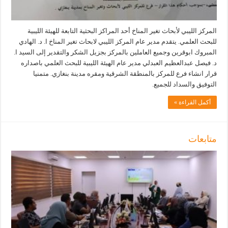
المركز الليبي لأبحاث تغير المناخ أحد المراكز البحثية التابعة للهيئة الليبية
للبحث العلمي. يتقدم مدير عام المركز الليبي لابحاث تغير المناخ ا. د. الهادي
المبروك ابوقرين وجميع العاملين بالمركز بجزيل الشكر والتقدير إلى السيد ا.
د. فيصل عبدالعظيم العبدلي مدير عام الهيئة الليبية للبحث العلمي باصداره
قرار انشاء فرع للمركز بالمنطقة الشرقية ومقره مدينة بنغازي. متمنيا
التوفيق والسداد للجميع.
أكمل القراءة »
متابعات