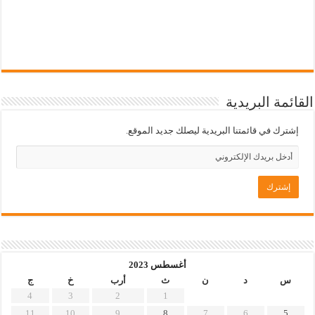
القائمة البريدية
إشترك في قائمتنا البريدية ليصلك جديد الموقع.
أغسطس 2023
س
د
ن
ث
أرب
خ
ج
4
3
2
1
11
10
9
8
7
6
5