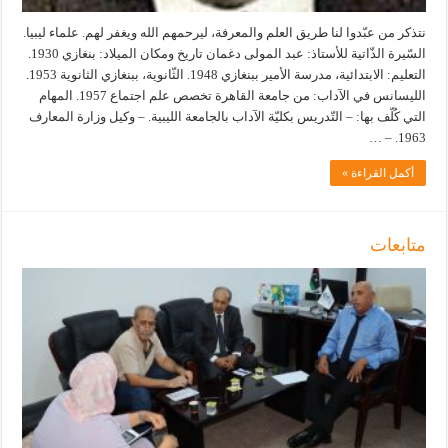
نتذكر من عبّدوا لنا طريق العلم والمعرفة، ليرحمهم الله ويغفر لهم. علماء ليبيا.
السّيرة الذّاتية للأستاذ: عبد المولى دغمان تاريخ ومكان الميلاد: بنغازي 1930.
التعليم: الابتدائية، مدرسة الأمير ببنغازي 1948. الثّانوية، ببنغازي الثانوية 1953.
الليسانس في الآداب: من جامعة القاهرة تخصص علم اجتماع 1957. المهام
التي كُلّف بها: – التّدريس بكليّة الآداب بالجامعة الليبية. – وكيل وزارة المعارف
1963. – …
أكمل القراءة »
متابعات