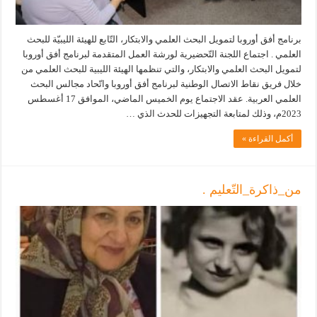
برنامج أفق أوروبا لتمويل البحث العلمي والابتكار، التّابع للهيئة الليبيّة للبحث
العلمي . اجتماع اللجنة التّحضيرية لورشة العمل المتقدمة لبرنامج أفق أوروبا
لتمويل البحث العلمي والابتكار، والتي تنظمها الهيئة الليبية للبحث العلمي من
خلال فريق نقاط الاتصال الوطنية لبرنامج أفق أوروبا واتّحاد مجالس البحث
العلمي العربية. عقد الاجتماع يوم الخميس الماضي، الموافق 17 أغسطس
2023م، وذلك لمتابعة التجهيزات للحدث الذي …
أكمل القراءة »
من_ذاكرة_التّعليم .