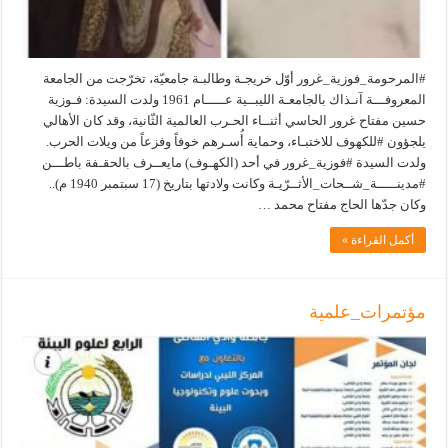
#المرحومة_فوزية_غرور أوّل خريجـة وطالبـة جامعيّة، تخرّجت من الجامعة
المعروفـــة آنـذاك بالجامعـة الليبــية عـــــام 1961 ولدت السيدة: فـوزية
حسين مفتاح غرور الحاسي أثنــاء الحـرب العالمية الثّانية، وقد كان الأهالي
يلجؤون #للكهوف للاختبـاء، وحماية أُسـرهم خوفاً وفزعاً من ويلات الحرب.
ولدت السيدة #فوزية_غرور في أحد (الكهـوف) مايعــرف بالحقـفة باطـــن
#مدينـــــة_شــحات_الأثــرّيـة وكانت ولادتها بتاريخ (17 سبتمبر 1940 م)..
وكان جدّها الحاج مفتاح محمد …
أكمل القراءة »
مؤتمرات_علمية