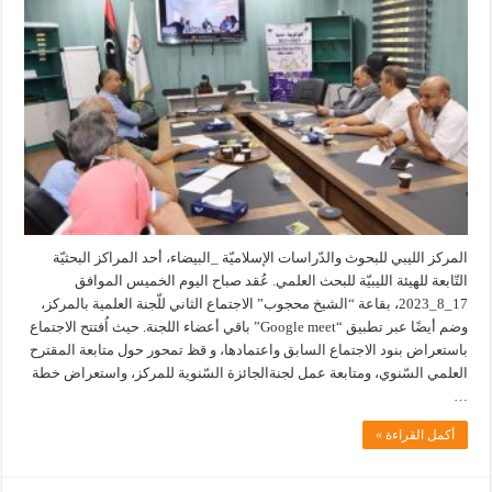
المركز الليبي للبحوث والدّراسات الإسلاميّة _البيضاء، أحد المراكز البحثيّة
التّابعة للهيئة الليبيّة للبحث العلمي. عُقد صباح اليوم الخميس الموافق
17_8_2023، بقاعة “الشيخ محجوب” الاجتماع الثاني للّجنة العلمية بالمركز،
وضم أيضًا عبر تطبيق “Google meet” باقي أعضاء اللجنة. حيث اُفتتح الاجتماع
باستعراض بنود الاجتماع السابق واعتمادها، و قظ تمحور حول متابعة المقترح
العلمي السّنوي، ومتابعة عمل لجنةالجائزة السّنوية للمركز، واستعراض خطة
…
أكمل القراءة »