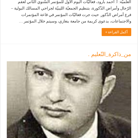
العلميّة: أ. أحمد بارود، فعاليّات اليوم الأول للمؤتمر السّنوي الثّاني لعقم
الرّجال وأمراض الذّكورة، بتنظيم الجمعيّة الليبيّة لجراحي المسالك البولية –
فرع أمراض الذّكور. حيث جرت فعاليّات المؤتمر في قاعة المؤتمرات
والاجتماعات، بدعوى كريمة من جامعة بنغازي، وسيتم خلال المؤتمر …
أكمل القراءة »
من_ذاكرة_التّعليم .