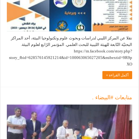
نقلا عن المركز الليبي لدراسات وبحوث علوم وتكنولوجيا البيئة، أحد المراكز
البحثيّة التّابعة للهيئة الليبية للبحث العلمي. المؤتمر الرّابع لعلوم البيئة.
https://m.facebook.com/story.php?
story_fbid=628576145921214&id=100063065027205&mibextid=9R9p
XO
أكمل القراءة »
متابعات #البيضاء .