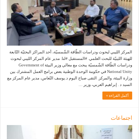
المركز الليبي لبحوث ودراسات الطّاقة الشّمسيّة، أحد المراكز البحثيّة التّابعة
للهيئة الليبيّة للبحث العلمي. #المستقبل #لنا. مدير عام المركز الليبي لبحوث
ودراسات الطّاقة الشّمسيّة يبحث مع معالي وزير البيئة Government of
National Unity في حكومة الوحدة الوطنية بعض برامج العمل المشترك بين
وزارة البيئة، والمركز. التقى صباح اليوم د.يوسف النّعاس، مدير عام المركز مع
السيد د . إبراهيم العربي، وزير …
أكمل القراءة »
اجتماعات