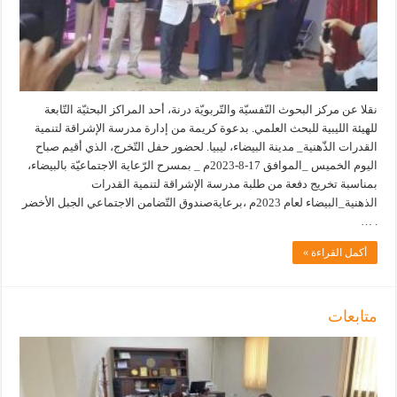
نقلا عن مركز البحوث النّفسيّة والتّربويّة درنة، أحد المراكز البحثيّة التّابعة
للهيئة الليبية للبحث العلمي. بدعوة كريمة من إدارة مدرسة الإشراقة لتنمية
القدرات الذّهنية_ مدينة البيضاء، ليبيا. لحضور حفل التّخرج، الذي أقيم صباح
اليوم الخميس _الموافق 17-8-2023م _ بمسرح الرّعاية الاجتماعيّة بالبيضاء،
بمناسبة تخريج دفعة من طلبة مدرسة الإشراقة لتنمية القدرات
الذهنية_البيضاء لعام 2023م ،برعايةصندوق التّضامن الاجتماعي الجبل الأخضر
. …
أكمل القراءة »
متابعات