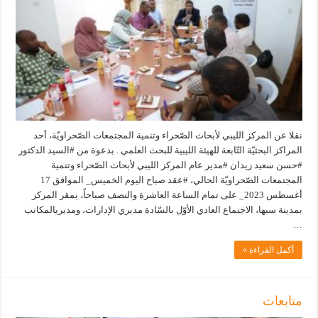
نقلا عن المركز الليبي لأبحاث الصّحراء وتنمية المجتمعات الصّحراويّة، أحد
المراكز البحثيّة التّابعة للهيئة الليبية للبحث العلمي . بدعوة من #السيد الدكتور
#حسن سعيد زيدان #مدير عام المركز الليبي لأبحاث الصّحراء وتنمية
المجتمعات الصّحراويّة الحالي، #عقد صباح اليوم الخميس_ الموافق 17
أغسطس 2023_ على تمام الساعة العاشرة والنصف صباحاً، بمقر المركز
بمدينة سبها، الاجتماع العادي الأوّل بالسّادة مديري الإدارات، ومديريالمكاتب
…
أكمل القراءة »
متابعات