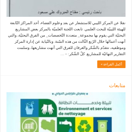
نقلا عن المركز الليبي للاستشعار عن بعد وعلوم الفضاء، أحد المراكز التّابعة
للهيئة الليبيّة للبحث العلمي. تابعت اللجنة العلميّة بالمركز بعض المشاريع
البحثيّة التي يقوم بها مجموعة_ متعددة التّخصصات_ من الفرق البحثيّة، والتي
أنهت أعمالها خلال الرّبع الثّالث من هذه السّنة. وبالنّيابة عن إدارة المركز
وموظفيه، نتقدّم بالشّكر والعرفان للفرق التي أنهت مشاريعها، وسلمت
التقارير النهائيّة للمشاريع. كلّ الشّكر: – …
أكمل القراءة »
متابعات