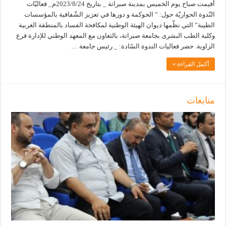
أُقيمت صباح يوم الخميس بمدينة صبراتة _ بتاريخ 2023/8/24م_ فعاليّات
النّدوة الحواريّة حول: ” الحوكمة و دورها في تعزيز الشّفافية بالمؤسسات
الطيبة” التي نظّمها ديوان الهيئة الوطنية لمكافحة الفساد بالمنطقة الغربية
وكلية الطب البشرى بجامعة صبراتة، بالتعاون مع المعهد الوطني للإدارة فرع
الزاوية. حضر فعاليات الندوة السّادة: _ رئيس جامعة …
أكمل القراءة »
متابعات