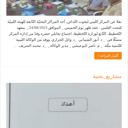
نقلا عن المركز الليبي لبحوث اللدائن، أحد المراكز البحثيّة التّابعة للهيئة الليبيّة
للبحث العلمي . عقد ظهر يوم الخميس _ الموافق 24/08/2023 _ بمعهد
التّخطيط، التّابع لوزارة التّخطيط، اجتماع تقابلي حضره وفدٌ من إدارة المركز
متمثّلًا في: _ د. أنور الشيباني. _د. وائل الحراري. ووفد من الوكالة الليبية
للتّنمية مثّله: _ م. ناصر البوعيشي _ مدير الوكالة_. _د. محمد الشريف. …
أكمل القراءة »
مشاريع_بحثية