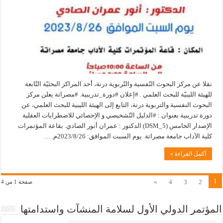
نقلا عن مركز البحوث النّفسية والتّربوية درنة، أحد المراكز البحثيّة التّابعة
للهيئة الليبيّة للبحث العلمي . #إعلان #دورة_تدريبية. #مصراتة يعلن مركز
البحوث النفسية والتربوية درنة، التابع إلى الهيئة الليبية للبحث العلمي، عن
دورة تدريبية بعنوان : #الدليل التّشخيصي و الإحصائي للاضطرابات العقلية
الإصدار الخامس (DSM_5) الدكتور : عمران أنور الصادي. بقاعة المؤتمرات
كلية الآداب جامعة مصراتة. يوم السبت الموافق: 2023/8/26م. …
أكمل القراءة »
1
»
4
3
2
صفحة 1 من 4
المؤتمر الدولي الأول لسلامة المنشآت واستدامتها