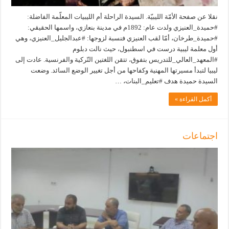
نقلا عن صفحة الأمّة الليبيّة. السيدة الراحلة أم الليبيات المعلّمة الفاضلة:
#حميدة_العنيزي ولدت عام: 1892م في مدينة بنعازي، واسمها الحقيقي:
#حميدة_طرخان، أمّا لقب العنيزي فنسبة لزوجها: #عبدالجليل_العنيزي، وهي
أول معلمة ليبية درست في اسطنبول، حيث نالت دبلوم
#المعهد_العالي_للتدريس بتفوق، تتقن اللغتين التّركية والفرنسية. عادت إلى
ليبيا لتبدأ مسيرتها المهنية وكفاحها من أجل تغيير الوضع السائد. وضعت
السيدة حميدة هدف #تعليم_البنات، …
أكمل القراءة »
اجتماعات