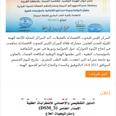
المركز الليبي للبحوث الاقتصاديّة بالعجيلات، أحد المراكز البحثيّة التّابعة للهيئة
الليبيّة للبحث العلمي. مشاركة فعّالة للمركز الليبي للبحوث الاقتصاديّة ساهمت
في إنجاح النّدوة الحواريّة، حول الحوكمة ودورها في تعزيز الشّفافية
بالمؤسسات الطبية ، التي نظمتها الهيئة الوطنية لمكافحة الفساد، بالتعاون
مع جامعة صبراتة التي انعقدت بكلية الطب البشري ، بتاريخ اليوم الخميس
الموافق 24.8.2023 #بالتوفيق والسداد والنجاح الدائم للجميع. الهيئة …
أكمل القراءة »
إعلان