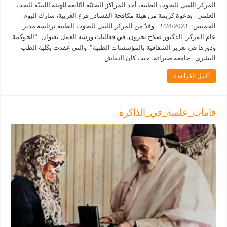
المركز الليبي للبحوث الطبية، أحد المراكز البحثيّة التّابعة للهيئة الليبيّة للبحث
العلمي . بدعوة كريمة من هيئة مكافحة الفساد_ فرع الغربية، شارك اليوم
الخميس_ 24/8/2023_ وفدٌ من المركز الليبي للبحوث الطبية برئاسة مدير
عام المركز: الدكتور صلاح بحرون، في فعاليات ورشه العمل بعنوان: “الحوكمة
ودورها في تعزيز الشفافية بالمؤسسات الطبية”. والتي عقدت بكلية الطب
البشري _جامعة صبراته، حيث كان النقاش …
أكمل القراءة »
قامات_علمية_في_الذاكرة.