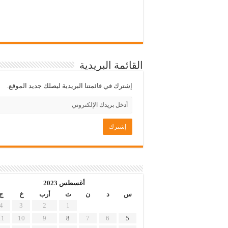
القائمة البريدية
إشترك في قائمتنا البريدية ليصلك جديد الموقع.
أغسطس 2023
س
د
ن
ث
أرب
خ
ج
4
3
2
1
11
10
9
8
7
6
5