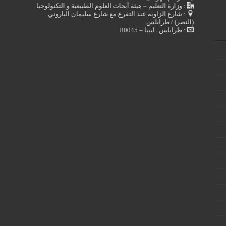
: وزارة التعليم – هيئة أبحاث العلوم الطبيعية و التكنولوجيا
: شارع الزاوية عند التفرع مع شارع سليمان الباروني
(النصر) / طرابلس
: طرابلس . ليبيا – 80045