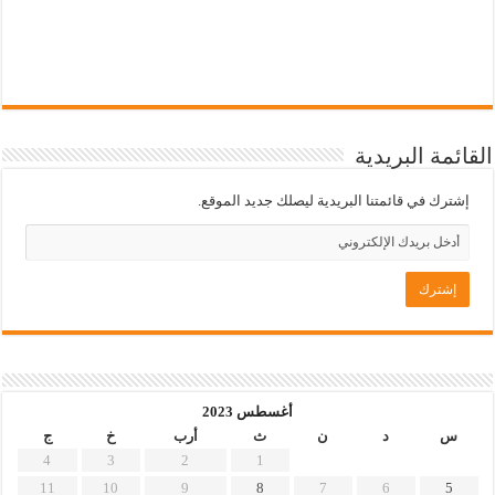
القائمة البريدية
إشترك في قائمتنا البريدية ليصلك جديد الموقع.
أغسطس 2023
س
د
ن
ث
أرب
خ
ج
4
3
2
1
11
10
9
8
7
6
5