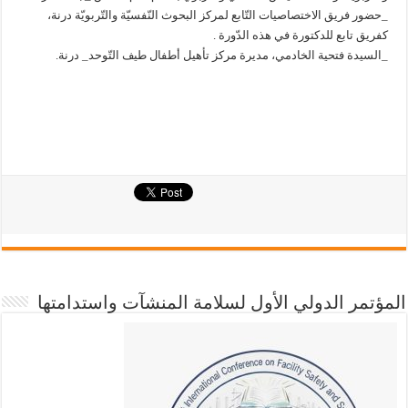
_حضور فريق الاختصاصيات التّابع لمركز البحوث النّفسيّة والتّربويّة درنة،
كفريق تابع للدكتورة في هذه الدّورة .
_السيدة فتحية الخادمي، مديرة مركز تأهيل أطفال طيف التّوحد_ درنة.
المؤتمر الدولي الأول لسلامة المنشآت واستدامتها