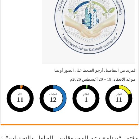
لمزيد من التفاصيل أرجو الضعط على الصور أو هنا
موعد الانعقاد: 19 – 20 أغسطس 2026م
الثواني
الدقائق
الساعات
الايام
11
12
1
10
مؤتمر “برنامج دعم المحروقات – الحلول والتحديات”