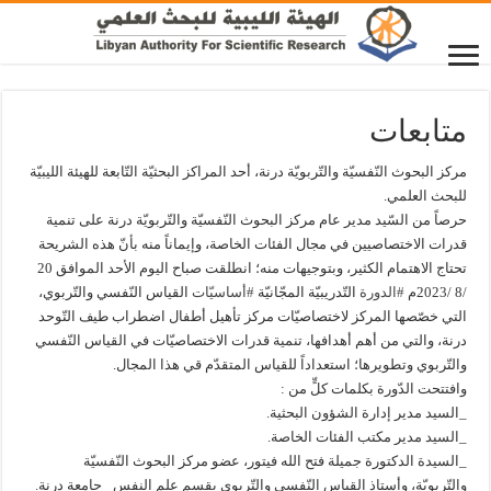
متابعات
مركز البحوث النّفسيّة والتّربويّة درنة، أحد المراكز البحثيّة التّابعة للهيئة الليبيّة
للبحث العلمي.
حرصاً من السّيد مدير عام مركز البحوث النّفسيّة والتّربويّة درنة على تنمية
قدرات الاختصاصيين في مجال الفئات الخاصة، وإيماناً منه بأنّ هذه الشريحة
تحتاج الاهتمام الكثير، وبتوجيهات منه؛ انطلقت صباح اليوم الأحد الموافق 20
/8 /2023م
#الدورة
التّدريبيّة المجّانيّة
#أساسيّات
القياس النّفسي والتّربوي،
التي خصّصها المركز لاختصاصيّات مركز تأهيل أطفال اضطراب طيف التّوحد
درنة، والتي من أهم أهدافها، تنمية قدرات الاختصاصيّات في القياس النّفسي
والتّربوي وتطويرها؛ استعداداً للقياس المتقدّم قي هذا المجال.
وافتتحت الدّورة بكلمات كلٍّ من :
_السيد مدير إدارة الشؤون البحثية.
_السيد مدير مكتب الفئات الخاصة.
_السيدة الدكتورة جميلة فتح الله فيتور، عضو مركز البحوث النّفسيّة
والتّربويّة، وأستاذ القياس النّفسي والتّربوي بقسم علم النفس _جامعة درنة.