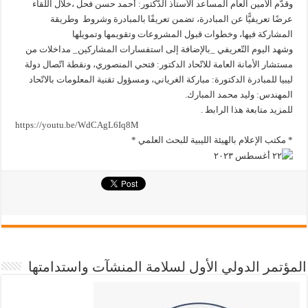
عرضًا تعريفيًّا عن المبادرة، تضمن تعريفًا بالمبادرة وشروط وطريقة
المشاركة فيها، وخطوات قبول المشروعات وتقويمها وتمويلها
وشهد اليوم التّعريفي _بالإضافة إلى استفسارات المشاركين_ مداخلات من
مستشار الأمانة العامة للاتّحاد الدكتور: فتحي المنصوري، ونقطة اتّصال دولة
ليبيا للمبادرة الدكتورة: مباركة الغرياني، ومسؤول تقنية المعلومات بالاتّحاد
المهندس: وليد محمد المبارك.
للمزيد متابعة هذا الرابط .
https://youtu.be/WdCAgL6Iq8M
* مكتب الإعلام بالهيئة الليبية للبحث العلمي *
المؤتمر الدولي الأول لسلامة المنشآت واستدامتها