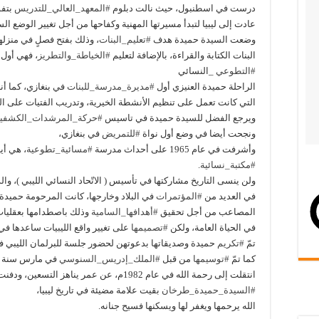
درست في اسطنبول، حيث نالت دبلوم
#المعهد_العالي_للتدريس
بتفو
عادت إلى ليبيا لتبدأ مسيرتها المهنية وكفاحها من أجل تغيير الوضع الس
وضعت السيدة حميدة هدف
#تعليم_البنات
، وذلك بفتح فصلٍ في منزله
البنات الكتابة والقراءة، بالإضافة لتعليم
#الخياطة_والتطريز
، فهي أول 
#التطوعي
_النسائي
الراحلة حميدة العنيزي أول
#مديرة_مدرسة_للبنات
في بنغازي، كما 
التي كانت تعمل على تنظيم الأنشطة الخيرية، وتدريب الفتيات على ال
ويرجع الفضل للسيدة حميدة في تاسيس
#حركة_المرشدات_الكشفي
ونجحت أيضا في وضع أول نواة
#للتمريض
في بنغازي،
وأشرفت في عام 1965 على أحداث مدرسة
#مسائية_تطوعية
، هي أي
#مكتبة_نسائية
.
ولن ينسى التاريخ مشاركتها في تأسيس ( الاتّحاد النسائي الليبي )، وا
في العديد من
#المؤتمرات
في البلاد وخارجها، كانت المرحومة حميدة 
المصاعب من أجل تحقيق
#أهدافها_السامية
وذلك باصطدامها بعقليات
في الحياة العامة، ولكن
#تصميمها
على تغيير واقع الليبيات ساعدها في
تمّ
#تكريم
حميدة وصديقاتها بدعوتهن لحضور جلسة للبرلمان الليبي ف
كما تمّ
#توسيمها
من قبل
#الملك_إدريس_السنوسي
في مارس سنة 1969.
انتقلت إلى رحمة الله في عام 1982م، عن عمر يناهز التسعين، ودفنت في مسقط رأسها بنغازي.
#السيدة_حميدة_طرخان
بقيت علامة مضيئة في تاريخ ليبيا،
الله يرحمها ويغفر لها ويسكنها فسيح جنانه.