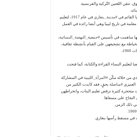
ق، تتقن اللغتين التّركية والفرنسية.
ائد.
ا القائم في
#مدينة_بنغازي
في عام 1917، لتعليم
معلمة في تاريخ ليبيا وهي أيضا رائدة في العمل
أنها ساهمت في تأسيس
#جمعية_النهضة_النسائية
،
خياطة مع تشجيعهن على القيام بأنشطة ثقافية،
ات
1960،
ضا لتعليم النساء القراءة والكتابة، كما فتحت
لذي من خلاله مكّن
#المرأة_الليبية
في المشاركة
العنيزي
#مناضلة
بحقٍ، فقد كابدت الكثير من
 متحجرة كثيرة ترفض تعليم البنات، وانخراطهن
 النجاح على مسعاها.
ي ذلك الزمن.