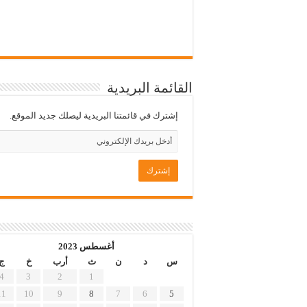
القائمة البريدية
إشترك في قائمتنا البريدية ليصلك جديد الموقع.
أغسطس 2023
س
د
ن
ث
أرب
خ
ج
4
3
2
1
11
10
9
8
7
6
5