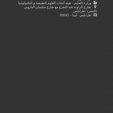
: وزارة التعليم – هيئة أبحاث العلوم الطبيعية و التكنولوجيا
: شارع الزاوية عند التفرع مع شارع سليمان الباروني
(النصر) / طرابلس
: طرابلس . ليبيا – 80045