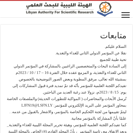
متابعات
السلام عليكم.
نقلا عن المؤتمر الدولي الثاني للغداء والتغدية.
تحية طيبة للجميع.
إلى السادة البحاث والمتخصصين الراغبين بالمشاركة في المؤتمر الدولي
الثاني للغذاء والتغذية، و المزمع عقده خلال الفترة 16 – 17 / 10 / 2023م
بمشيئة الله تعالى، مرفق المطوية وبعض الصور التوضيحية بالخصوص.
تفيدكم اللجنة العلمية للمؤتمر بأنّه قد تمّ تمديد فترة قبول المشاركات إلى
يوم: 15/ 8 / 2023م، نزولا عند رغبة العديد من الباحثين.
تُرسل الأبحاث والمحاضرات ( المواكبة للتطورات الحديثة) والملصقات الخاصة
بمحاور المؤتمر على البريد الإلكتروني للمؤتمر: LJFN19@LSFN.LY
ليتمّ تقييمها من لجنة التّحكيم الخاصة بالمؤتمر، والاشعار بالقبول من عدمه. .
علمًا بأنّ المشاركة بالمؤتمر مجانية.
كما تفيدكم اللجنة العلمية للمؤتمر، وهيئة تحرير المجلة الليبية للغذاء والتغذية_
وبعد الاتفاق مع رئاسة المؤتمر_، بأنّ المجلد القادم (4) الخاص بالمجلة الليبية