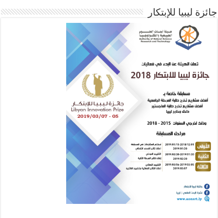
جائزة ليبيا للإبتكار