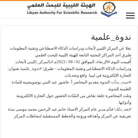
ندوة_علمية
نقلا عن المركز الليبي لأبحاث ودراسات الذكاء الاصطناعي وتقنية المعلومات
طبرق أحد المراكز البحثية التابعة للهيئة الليبية للبحث العلمي
أُقيمت اليوم
#الإربعاء
، الموافق 02 / 08 / 2023م
#بالمركز_الليبي
لأبحاث
ودراسات الذكاء الاصطناعي وتقنية المعلومات – طبرق؛
#ندوة_علمية
بعنوان:
التجارة الإلكترونية في ليبيا: واقع وتحديات.
#حيث_بدأت
الندوة بتقديم المحاضر أ. عاشور عبد النبي بوشويشينة للمادة
العلمية للندوة،
وتلت المحاضرة حلقة نقاش من السَّادة الحضور حول التجارة الالكترونية
وأدواتها.
#بعد_ذلك
؛ قدَّم مدير عام المركز الاستاذ حاتم عبد الرحمن محمد موسى نبذة
تعريفية عن المركز وأهدافه ورؤيته والخطط المستقبلية لنشاطات المركز.