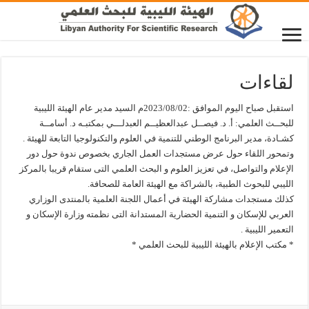
لقاءات
استقبل صباح اليوم الموافق :2023/08/02م السيد مدير عام الهيئة الليبية
للبحــث العلمي: أ. د. فيصــل عبدالعظيــم العبدلـــي بمكتبـه د. أسامــة
كشـادة، مدير البرنامج الوطني للتنمية في العلوم والتكنولوجيا التابعة للهيئة .
وتمحور اللقاء حول عرض مستجدات العمل الجاري بخصوص ندوة حول دور
الإعلام والتواصل، في تعزيز العلوم و البحث العلمي التى ستقام قريبا بالمركز
الليبي للبحوث الطبية، بالشراكة مع الهيئة العامة للصحافة.
كذلك مستجدات مشاركة الهيئة في أعمال اللجنة العلمية بالمنتدى الوزاري
العربي للإسكان و التنمية الحضارية المستدانة التى نظمته وزارة الإسكان و
التعمير الليبية .
* مكتب الإعلام بالهيئة الليبية للبحث العلمي *