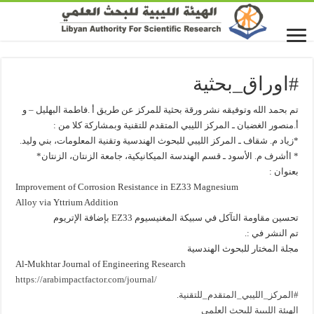
#اوراق_بحثية
تم بحمد الله وتوفيقه نشر ورقة بحثية للمركز عن طريق أ .فاطمة البهليل – و
أ.منصور الغضبان ـ المركز الليبي المتقدم للتقنية وبمشاركة كلا من :
*زياد م. شقاف ـ المركز الليبي للبحوث الهندسية وتقنية المعلومات، بني وليد.
* اأشرف م. الأسود ـ قسم الهندسة الميكانيكية، جامعة الزنتان، الزنتان*
بعنوان :
Improvement of Corrosion Resistance in EZ33 Magnesium
Alloy via Yttrium Addition
تحسين مقاومة التآكل في سبيكة المغنيسيوم EZ33 بإضافة الإتريوم
تم النشر في :.
مجلة المختار للبحوث الهندسية
Al-Mukhtar Journal of Engineering Research
https://arabimpactfactor.com/journal/
#المركز_الليبي_المتقدم_للتقنية
.
الهيئة الليبية للبحث العلمي