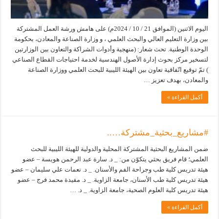
اليوم الاثنين (الموافق 21 / 10 / 2024م) على هامش ورشة العمل المشتركة
بين وزارة التعليم العالي والبحث العلمي ، و وزارة الصناعة والمعادن، بحكومة
الوحدة الوطنية. تحث شعار: (منهجية وأدوات الشراكة والتعاون بين الوزارتين
لتسخير مركز بحوث إدارة الأصول الهندسية لخدمة احتياجات القطاع الصناعي
) تمّ توقيع اتّفاقية تعاون بين الهيئة الليبية للبحث العلمي ووزارة الصناعة
والمعادن، بهدف تعزيز …
أكمل القراءة »
#مشاريع_بحثية_مشتركة…..
ضمن المشاريع البحثية المشتركة المحلية والدولية للهيئة الليبية للبحث
العلمي؛ قام فريق بحثي يتكوّن من: _ د. سارة عبد الرحمن هويسة – عضو
هيئة تدريس كلية طب وجراحة الفم والأسنان. _ د. نعمات علي سليمان – عضو
هيئة تدريس كلية طب الأسنان، جامعة الزاوية. _ د. مفيدة محمد فرج – عضو
هيئة تدريس كلية العلوم الصحية، جامعة الزاوية. _ د. …
أكمل القراءة »