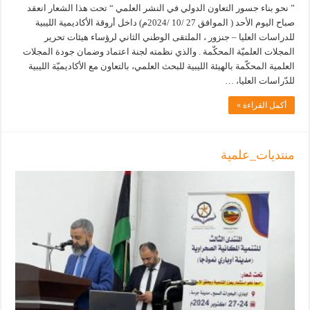
” نحو بناء جسور التعاون الدولي في النشر العلمي “ تحت هذا الشعار انعقد
صباح اليوم الأحد ( الموافق 27 /10 /2024م) داخل أروقة الأكاديمية الليبية
للدراسات العليا – جنزور ، الملتقى الوطني الثاني لرؤساء هيئات تحرير
المجلات العلميّة المحكّمة . والذي نظمته لجنة اعتماد وضمان جودة المجلات
العلمية المحكّمة بالهيئة الليبية للبحث العلمي، بالتعاون مع الأكاديميّة الليبية
للدّراسات العليا، …
أكمل القراءة »
منتديات_علمية