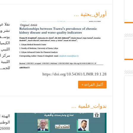
أوراق_بحثية …
نقلا عن
نشر ورق
يوســف
الكيميا
الليبي 
مركز ال
الليبية 
للجمــــ
https://doi.org/10.54361/LJMR.19.1.28
أكمل القراءة »
ندوات_علمية …
الهيئة 
الوطني