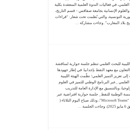
لعلمي، في فعاليات الندوة العلمية المنعقدة بكلية
والعلوم الإنسانية بجامعة صفاقس – قسم التاريخ،
ورية التونسية، والتي نُظمت تحت شعار: “قراءات
يخ بلاد المغارب”. وجاءت مشاركة …
الليبية للبحث العلمي تنظم جلسة حوارية لمناقشة
تعاون مع معهد النفط بإجدابيا. في إطار جهودها
 إلى تعزيز التميز العلمي؛ نظّمت الهيئة الليبية
لعلمي _عبر البرنامج الوطني للتميز في العلوم
لوجيا، وبالتنسيق مع الإدارة العامة للتدريب
سة الوطنية للنفط_ جلسة حوارية افتراضية عبر
تطبيق “Microsoft Teams”، وذلك صباح اليوم الثلاثاء (
 الجلسة …