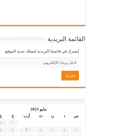
القائمة البريدية
إشترك في قائمتنا البريدية ليصلك جديد الموقع.
مايو 2025
س
د
ن
ث
أرب
خ
ج
2
1
9
8
7
6
5
4
3