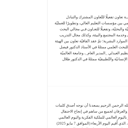
ــة تعاون تفعيلًا للتّعاون المشترك والتبادل
مي بين مؤسسات التعليم العالي، وتطويرًا للعمليّة
ميّة والبحثيّة، وتفعيلًا للتعـاون فـي مجالي البحث
 وخدمة المجتمع والبيئة، وكذلك مجال التدريب
الموارد البشرية؛ تمّ عقد اتّفاقيّة تعاون بين الهيئة
ة للبحث العلمي ممثلةً في الأستاذ الدكتور فيصل
ظيم العبدلي _المدير العام_، وجامعة العالميّة
الإنسانيّة والتّطبيقيّة ممثلةً في الدكتور طلال
له الرحمن الرحيم يسعدنا أن نوجه أصدق كلمات
والعرفان لجميع من ساهم في إنجاح الاحتفال
باليوم العالمي للملكية الفكرية واليوم العالمي
للتراث، الذي أُقيم اليوم الأربعاء (الموافق 7 مايو 2025)