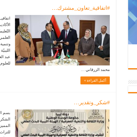
#اتفاقية_تعاون_مشترك…
اتفاقيـ
الأكادي
التّعلي
العلمي
وتنمية 
الليبيّ
عبد الع
للعلوم 
محمد الزرقاني …
أكمل القراءة »
#شكر_وتقدير…
بسم ال
الشكر 
المميز 