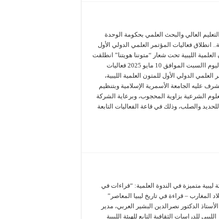
لتعليم العالي والبحث العلمي بحكومة الوحدة
.. انطلاق فعاليات المؤتمر العلمي الدولي الأول
العلمية الليبية تحت شعار “متوننا هويتنا” انطلقت
صباح اليوم االسبت الموافق 10 مايو 2025 فعاليات
 العلمي الدولي الأول للمتون العلمية الليبية،
شرف عليه الجامعة الأسمرية الإسلامية وبتنظيم
لعلوم الشرعية بزاوية المحجوب، وبرعاية الشركة
 للحديد والصلب، وذلك في قاعة الفعاليات التابعة
ليبية متميزة في الندوة العلمية: “قراءات في
لاد المغارب – قراءة في تاريخ ليبيا المعاصر”
أستاذ الدكتور نصرالدين البشير العربي، مدير
الليبي للدراسات الثقافية التابع للهيئة الليبية