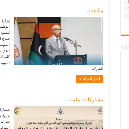
متابعات
وزارة ا
الوطنية
للمتون 
المؤتمر
الذي ت
كلية ا
الليبية
للشركة …
أكمل القراءة »
مشاركات_علمية
مشاركة 
تاريخ ب
شارك ال
المركز 