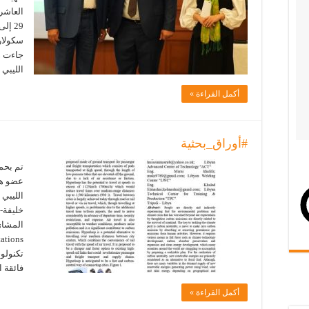
العاشر
سكولار 
جاءت ه
الليبي
أكمل القراءة »
#أوراق_بحثية
تم بحم
عضو هي
الليبي 
خليفة- 
ations
تكنولوج
فائقة 
أكمل القراءة »