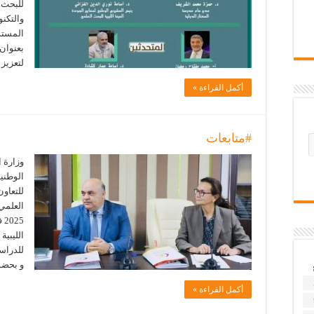
للبحث ا
والتكنو
المستدا
بعنوان
لتعزيز
أكمل القراءة »
#متابعات
وزارة ا
الوطني
للتعاون
25
الليبية
للدراسا
و بحضو
أكمل القراءة »