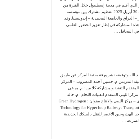
 الذي أقيم في مدينة إسطنبول خلال الفترة من
29 إلى 30 أبريل 2025 بتنظيم مشترك بين مؤسسة
– العراق والجامعة المحمدية – إندونيسيا. وقد
ذه المشاركة في إطار تعزيز الحضور العلمي
 في المحافل …
د الله وتوفيقه نشر ورقة بحثية للمركز عن طريق
ئة التدريس م. حسين أحمد المصروب – المركز
المتقدم للتقنية وبمشاركة كلا من : م. مرعي
مركز الليبي المتقدم اتقنيات اللحام . م. خالد
المشاي – مركز الليبي والانتاج بعنوان : Green Hydrogen
Technology for Hyper loop Railways Transport
يا الهيدروجين الأخضر للنقل بالسكك الحديدية
السرعة …