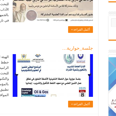
للبحث ا
الآداب 
بالجمه
في تار
أكمل القراءة »
جلسة_حوارية…
الهيئة 
خطط ال
الرامية
للبحث ا
والتكنو
بالمؤس
الموافق 6 مايو 2025). وجاءت
أكمل القراءة »