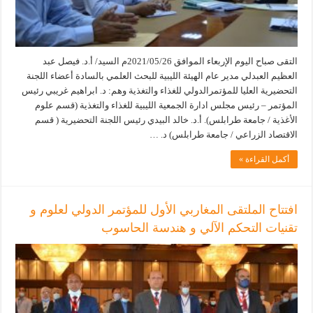
التقى صباح اليوم الإربعاء الموافق 2021/05/26م السيد/ أ.د. فيصل عبد
العظيم العبدلي مدير عام الهيئة الليبية للبحث العلمي بالسادة أعضاء اللجنة
التحضيرية العليا للمؤتمرالدولي للغذاء والتغذية وهم: د. ابراهيم غريبي رئيس
المؤتمر – رئيس مجلس ادارة الجمعية الليبية للغذاء والتغذية (قسم علوم
الأغذية / جامعة طرابلس). أ.د. خالد البيدي رئيس اللجنة التحضيرية ( قسم
الاقتصاد الزراعي / جامعة طرابلس) د. …
أكمل القراءة »
افتتاح الملتقى المغاربي الأول للمؤتمر الدولي لعلوم و
تقنيات التحكم الآلي و هندسة الحاسوب