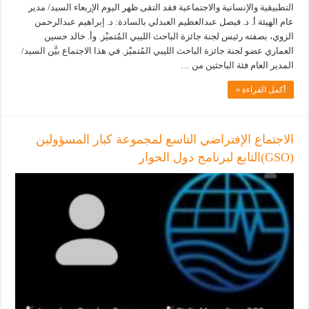
التطبيقية والإنسانية والاجتماعية فقد التقى ظهر اليوم الإربعاء السيد/ مدير
عام الهيئة أ. د. فيصل عبدالعظيم العبدلي بالسادة: د. إبراهيم عبدالرحمن
الزوي، بصفته رئيس لجنة جائزة الباحث الليبي المُتميْز. وأ. خالد حسين
العماري عضو لجنة جائزة الباحث الليبي المُتميْز. في هذا الاجتماع بيَّن السيد/
المدير العام فئة الباحثين من …
أكمل القراءة »
الاجتماع الإفتراضي التاسع لمجموعة كبار المسؤولين
(GSO)التابع لبرنامج دول الحوار