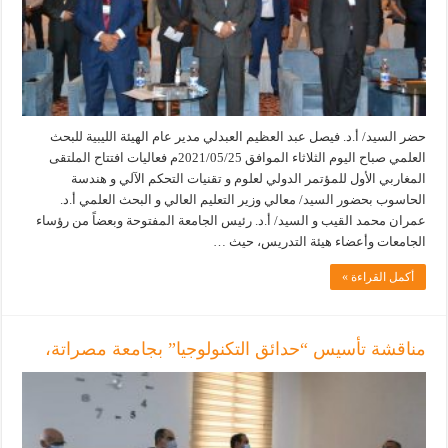
حضر السيد/ أ.د. فيصل عبد العظيم العبدلي مدير عام الهيئة الليبية للبحث
العلمي صباح اليوم الثلاثاء الموافق 2021/05/25م فعاليات افتتاح الملتقى
المغاربي الأول للمؤتمر الدولي لعلوم و تقنيات التحكم الآلي و هندسة
الحاسوب بحضور السيد/ معالي وزير التعليم العالي و البحث العلمي أ.د.
عمران محمد القيب و السيد/ أ.د. رئيس الجامعة المفتوحة وبعضاً من رؤساء
الجامعات وأعضاء هيئة التدريس، حيث …
أكمل القراءة »
مناقشة تأسيس “حدائق التكنولوجيا” بجامعة مصراتة،