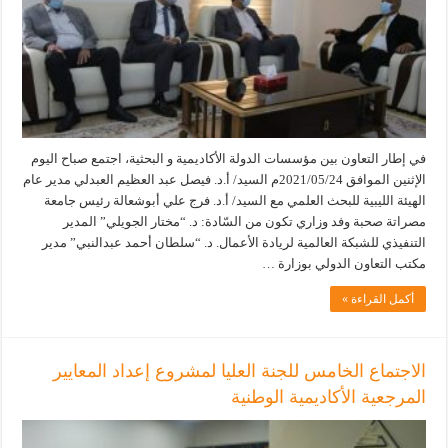
في إطار التعاون بين مؤسسات الدولة الأكاديمية و البحثية، اجتمع صباح اليوم
الإثنين الموافق 2021/05/24م السيد/ أ.د. فيصل عبد العظيم العبدلي مدير عام
الهيئة الليبية للبحث العلمي مع السيد/ أ.د. فرج علي أبوشعالة رئيس جامعة
مصراتة صحبة وفد وزاري تكون من السّادة: د. “مختار الجويلي” المدير
التنفيذي للشبكة العالمية لريادة الأعمال. د. “سلطان أحمد عبدالنبي” مدير
مكتب التعاون الدولي بوزارة …
أكمل القراءة »
الاجتماع الخامس للجنة العليا لمشروع إعداد المعايير
المرجعية الأكاديمية الوطنية