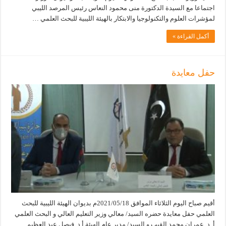
اجتماعا مع السيدة الدكتورة منى محمود النعاس رئيس المرصد الليبي
لمؤشرات العلوم والتكنولوجيا والابتكار بالهيئة الليبية للبحث العلمي …
أكمل القراءة »
حفل معايدة
أقيم صباح اليوم الثلاثاء الموافق 2021/05/18م بديوان الهيئة الليبية للبحث
العلمي حفل معايدة حضره السيد/ معالي وزير التعليم العالي و البحث العلمي
أ. د. عمران محمد القيب و السيد/ مدير عام الهيئة أ.د. فيصل عبد العظيم