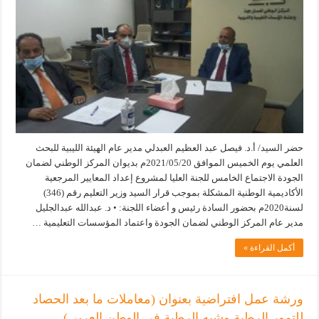
حضر السيد/ أ.د. فيصل عبد العظيم العبدلي مدير عام الهيئة الليبية للبحث
العلمي يوم الخميس الموافق 2021/05/20م بديوان المركز الوطني لضمان
الجودة الاجتماع الخامس للجنة العليا لمشروع إعداد المعايير المرجعية
الأكاديمية الوطنية المشكلة بموجب قرار السيد وزير التعليم رقم (346)
لسنة2020م بحضور السادة رئيس و أعضاء اللجنة: • د. عبدالله عبدالجليل
مدير عام المركز الوطني لضمان الجودة واعتماد المؤسسات التعليمية …
أكمل القراءة »
ورشة عمل افتراضية بعنوان (معاملات ما بعد الحصاد
للتمور الرطبة وشبه الرطبة في الوطن العربي)