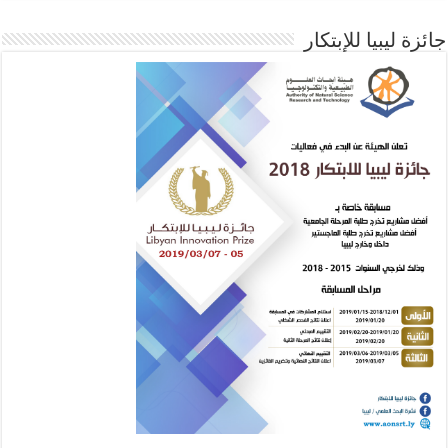
جائزة ليبيا للإبتكار