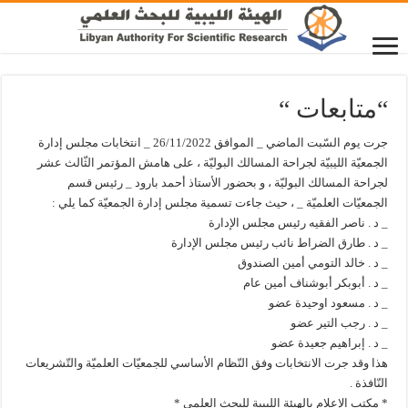
“متابعات “
جرت يوم السّبت الماضي _ الموافق 26/11/2022 _ انتخابات مجلس إدارة
الجمعيّة الليبيّة لجراحة المسالك البوليّة ، على هامش المؤتمر الثّالث عشر
لجراحة المسالك البوليّة ، و بحضور الأستاذ أحمد بارود _ رئيس قسم
الجمعيّات العلميّة _ ، حيث جاءت تسمية مجلس إدارة الجمعيّة كما يلي :
_ د . ناصر الفقيه رئيس مجلس الإدارة
_ د . طارق الضراط نائب رئيس مجلس الإدارة
_ د . خالد التومي أمين الصندوق
_ د . أبوبكر أبوشناف أمين عام
_ د . مسعود اوحيدة عضو
_ د . رجب التير عضو
_ د . إبراهيم جعيدة عضو
هذا وقد جرت الانتخابات وفق النّظام الأساسي للجمعيّات العلميّة والتّشريعات
النّافذة .
* مكتب الإعلام بالهيئة الليبية للبحث العلمي *