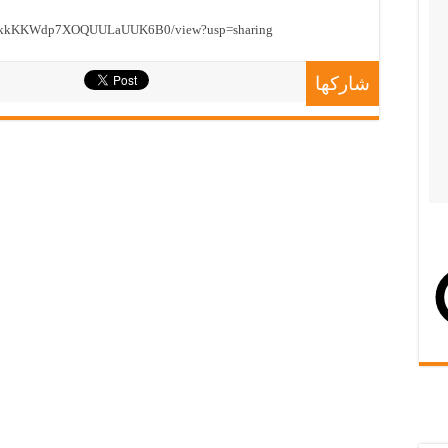
dgPIkkKKWdp7XOQUULaUUK6B0/view?usp=sharing
شاركها