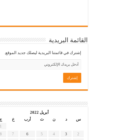
القائمة البريدية
إشترك في قائمتنا البريدية ليصلك جديد الموقع.
أبريل 2022
س
د
ن
ث
أرب
خ
ج
1
8
7
6
5
4
3
2