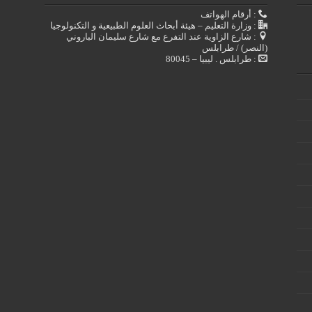
: أرقام الهواتف
: وزارة التعليم – هيئة أبحاث العلوم الطبيعية و التكنولوجيا
: شارع الزاوية عند التفرع مع شارع سليمان الباروني
(النصر) / طرابلس
: طرابلس . ليبيا – 80045