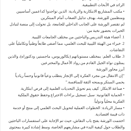
الرائد في الأبحاث التطبيقية.
• مكتب المشاريع الابتكارية والريادية: الذين تواجدوا كداعمين أساسيين
ومنظمين للورشة، بهدف تذليل الصعاب أمام المبتكرين.
لم تقتصر الورشة على الجانب الداخلي للجامعة، بل تحولت إلى منصة لتبادل
الخبرات بحضور نخبة من:
1. أعضاء هيئة التدريس والباحثين من مختلف الجامعات الليبية.
2. خبراء من الهيئة الليبية للبحث العلمي، مما أضفى طابعاً وطنياً وتكاملياً على
النقاشات.
3. طلاب العلم: بمختلف مستوياتهم (بكالوريوس، ماجستير، ودكتوراه)، والذين
يمثلون نواة الجيل القادم من رواد الأعمال والمخترعين.
أبرز محاور الورشة
“إن الانتقال من مجرد الفكرة إلى الإنجاز يتطلب وعياً قانونياً وحساً ريادياً
يحمي المبتكر ويمنحه الثقة للمنافسة.”
• صناعة الابتكار: كيف يتم تحويل التحديات العلمية إلى فرص ابتكارية.
• الحماية القانونية: سبل تسجيل براءات الاختراع وحفظ حقوق الملكية
الفكرية محلياً ودولياً.
• مسار الريادة: الخطوات العملية لتحويل البحث العلمي إلى منتج أو خدمة
ذات قيمة اقتصادية.
اختتمت الورشة بفتح باب النقاش، حيث تم الإجابة على استفسارات الباحثين
والطلاب حول كيفية البدء في مشاريعهم الخاصة، وسط إشادة كبيرة بمحتوى