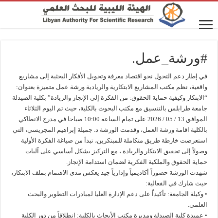
#ورشة_عمل.
في إطار دعم التحول نحو اقتصاد معرفة وتحويل الأفكار البحثية إلى مشاريع
واقعية، نظم مكتب المشاريع الابتكارية والريادية ورشة عمل متميزة بعنوان:
“الابتكار وكيفية حماية الحقوق: من الفكرة إلى الإنجاز والريادة” بكلية الصيدلة
جامعة طرابلس بالتنسيق مع مكتب البحوث بالكلية، حيث تم اليوم الثلاثاء
الموافق 13 / 05 / 2026 على تمام الساعة 10:00 صباحا في مدرج الانطاكي
بالكلية اقامة ورشة العمل، وقدمت الورشة د. جميلة إبراهيم المجريسي، التي
استعرضت خارطة طريق متكاملة للمبتكرين، تبدأ من صياغة الفكرة الأولية
وصولاً إلى تحقيق الابتكار والريادة ، مع التركيز بشكل أساسي على آليات
حماية الحقوق والملكية الفكرية لضمان استدامة الإنجاز.
شهدت الورشة حضوراً أكاديمياً وإدارياً جيد يعكس مدى الاهتمام بملف الابتكار،
حيث شارك في الفعالية:
• وكيلة الجامعة: تأكيداً على دعم الإدارة العليا لمبادرات التطوير والبحث
العلمي.
• عميدة كلية الصيدلة ومديرة مكتب الأبحاث بالكلية: انطلاقاً من دور الكلية