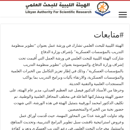
#متابعات
الهيئة الليبية للبحث العلمي تشارك في ورشة عمل بعنوان “تطوير منظومة
التدريب بالمؤسسات العسكرية” بإشراف وزارة الدفاع
شاركت الهيئة الليبية للبحث العلمي في ورشة العمل التي أُقيمت تحت
إشراف وزارة الدفاع، والموسومة بعنوان “تطوير منظومة التدريب
بالمؤسسات العسكرية”، وذلك في إطار تعزيز التكامل بين الخبرات العلمية
والمؤسسات العسكرية، والارتقاء بآليات وبرامج التدريب بما يواكب
المستجدات العلمية والتقنية الحديثة.
وحرصًا من الأستاذ الدكتور فيصل عبد العظيم العبدلي، مدير عام الهيئة، على
حضور الهيئة ومشاركتها الفاعلة في مختلف المحافل العلمية والوطنية، تم
تكليف الدكتور امحمد أبورقيبة بتمثيل الهيئة في هذه الورشة، التي شهدت
حضور نخبة من الخبراء والمتخصصين.
وقد تناولت الورشة عددًا من المحاور المهمة، حيث قُدمت أوراق عمل
وعروض استراتيجية ناقشت سبل تطوير البرامج التدريبية، وتحديث المناهج،
واستثمار مخرجات البحث العلمي في دعم التدريب العسكري وتعزيز كفاءة