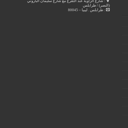
: شارع الزاوية عند التفرع مع شارع سليمان الباروني
(النصر) / طرابلس
: طرابلس . ليبيا – 80045