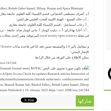
dbey, Rehab Gaber Ismael, Dileep, Kumar and Ajaya Bhattarai
أ.د. أشرف مصطفى الحشاني، قسم الكيمياء كلية العلوم، جامعة بنغاز
_ أ.د. خالد الضبيع – الهيئة الليبية للبحث العلمي طرابلس،
_ أ. رحاب اسماعيل – قسم الكيمياء كلية العلوم، جامعة بنغازي.
_ أ.د. أجايا بهاتاراي -أ. د. ديليب كومار- أ. ماني كومار ساه، جامعة – تري
في مجلة royal society open sciences المرموقة، وهي إحدى مجلات دار النشر العالمية
و بمعامل تأثير 2.9 والمصنفة ضمن فئة Q1 في قاعدة بيانات Web of Science و Scopus مما يعكس أهمية هذا
الإنجاز البحثي”.
يمكن الأطلاع على الورقة من خلال الرابط :
/rsos.241344
شاركها