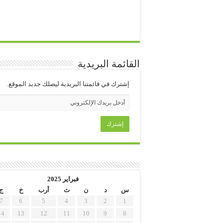
القائمة البريدية
إشترك في قائمتنا البريدية ليصلك جديد الموقع.
فبراير 2025
س
د
ن
ث
أرب
خ
ج
7
6
5
4
3
2
1
14
13
12
11
10
9
8