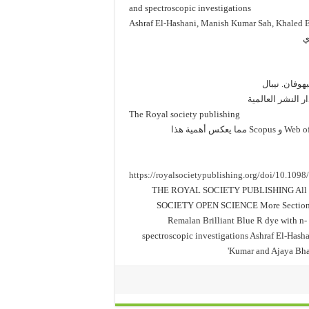
and spectroscopic investigations
Ashraf El-Hashani, Manish Kumar Sah, Khaled E
ي
بهوفان. نيبال
The Royal society publishing
https://royalsocietypublishing.org/doi/10.1098