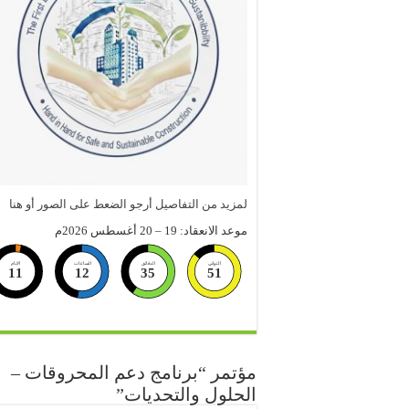
لمزيد من التفاصيل أرجو الضعط على الصور أو هنا
موعد الانعقاد: 19 – 20 أغسطس 2026م
الثواني
الدقائق
الساعات
الايام
11
12
35
50
مؤتمر “برنامج دعم المحروقات –
الحلول والتحديات”