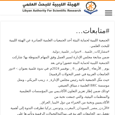
#متابعات…
الجمعية الليبية لحماية البيئة أحد الجمعيات العلمية الصادرة عن الهيئة الليبية
للبحث العلمي .
#مشاركات_علمية
…
#ندوات_علمية_دولية
.
ضمن متابعة مجلس الإدارة لسير العمل وفق المهام المنوطة بها؛ شاركت
الجمعية الليبية لحماية البيئة
حضورا وعن بعد
يوم _ الأربعاء _الموافق _ 6 _ نوفمبر 2024م. في ندوة علمية بعنوان :-
#دو
ر
الجامعات العربية في عصر التحولات الرقمية].
حيث مثّل الجمعية نائبة رئيس مجلس الإدارة_ د. زينب البريكي ، ومثل
موسسة BRC العلمية د.ميثاق الضيفي.
▪︎
وذلك ضمن إطار تعزيز التعاون الأكاديمي بين المؤسسات التعليمية
والمنظمات البيئية، والتي جمعت نخبة من
الأكاديميين ونخبة من الخبراء من دول
#ليبيا_العراق_
#الأردن_مصر_السودان_المغرب_وتونس_تركيا
.تطرقت الندوة إلى أهمية
تفعيل دور الجامعات العربية في مواكبةالتحولات الرقمية وتأثيرها على