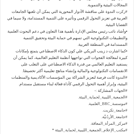
المجالات البيئية والتنموية.
#ركزت
الندوة على مناقشة الأدوار المحورية التي يمكن أن تلعبها الجامعات
العربية في تعزيز التحول الرقمي وتأثيره على التنمية المستدامة، ولا سيما في
القضايا البيئية.
▪︎
وأشاد نائب رئيس مجلس الإدارة بأهمية هذا التعاون في دعم البحوث العلمية
والتطبيقات التكنولوجية التي تسهم في حماية البيئة وتحقيق التنمية
المستدامة في المنطقة العربية.
▪︎
كما اشارت د زينب البريكي علي كون الذكاء الاصطناعي يتمتع بإمكانات
كبيرة لمعالجة الفجوات التي تواجهها أنظمة التعليم العالمية، كما يمكن أن
يستفيد التعليم العالمي من قدرة الذكاء الاصطناعي على التغلب على
الانقسامات التكنولوجية والمالية وإنشاء مناهج تعليمية أكثر تخصيصًا.
#الندوة
كانت فرصة لتعزيز الشراكة بين المؤسسات الأكاديمية والمنظمات
البيئية، وإبراز أهمية التحول الرقمي كأداة فعالة لبناء مستقبل مستدام.
#الجهات
المشاركة :-
#الجمعية_الليبية_لحماية_البيئة
.
#موسسة_BRC_العلمية
.
#جامعة_تكريت
.
#جامعة_الأردُنيَّة
.
#مركز_المرأة_المعاقة
.
#مكتب_الإعلام_الجمعية_الليبية_لحماية_البيئة
*