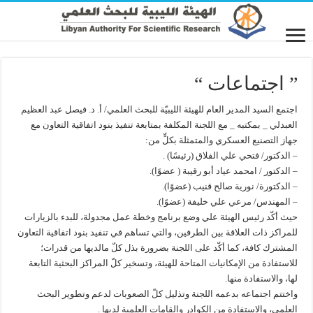
” اجتماعات “
اجتمع السيد المدير العام للهيئة الليبيّة للبحث العلمي/ أ. د. فيصل عبد العظيم
العبدلي _ بمكتبه _ مع اللجنة المكلفة بمتابعة تنفيذ بنود اتفاقية التعاون مع
جهاز التصنيع العسكري والمتمثلة بكلٍّ من:
– الدكتور/ فتحي علي الفلاق (رئيسًا) .
– الدكتور / امحمد عياد أبو رقيبة ( عضوًا).
– الدكتورة/ نورية صالح قنيب (عضوًا).
– المهندس/ مرعي علي خليفة (عضوًا).
حيث أكّد رئيس الهيئة علي وضع برنامج وخطة عمل مجدولة، للبدء بالزيارات
للمراكز ذات العلاقة بين الطرفين، والتي تساهم في تنفيد بنود اتفاقية التعاون
المشترك كافة، كما أكّد على اللجنة بضرورة بذل كلّ مالديها من قدرات؛
للاستفادة من الإمكانيات المتاحة للهيئة، وتسخير كلّ المراكز البحثية التابعة
لها، والاستفادة منها.
واختتم اجتماعه بدعمه اللجنة وتذليل كلّ الصعوبات لدعم وتطوير البحث
العلمي، والاستفادة من الكوادر والقامات العلمية لديها .