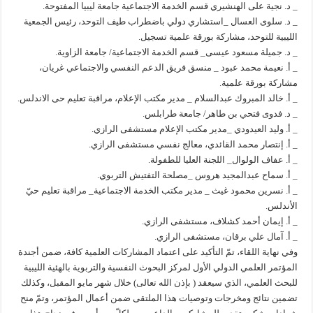
_ د. نجية على الهنشيري قسم الخدمة الاجتماعية جامعة ليبيا المفتوحة.
_ د. سلوى العسال _استشاري دولي باضطراب طيف التوحد، رئيس الجمعية
الليبية للتوحد، مشاركة بورقة علمية تسجيل.
_ د. جميلة مسعود عيسى_ قسم الخدمة الاجتماعية/ جامعة الزاوية.
_ أ. نعيمة محمد عبود _ منسق فريق الدعم النفسي والاجتماعي غريان،
مشاركة بورقة علمية.
_ أ. خالد المبروك عبدالسلام _ مدير مكتب الإعلام، مراقبة تعليم حى الاندلس.
_ د. فدوى فتحي بن طاهر/ جامعة طرابلس.
_ أ. وليد العيدودي _مدير مكتب الإعلام مستشفى الرازي.
_ أ. إنتصار محمد القائدي، معالج نفسي مستشفى الرازي.
_ أ. عفاف الولوال_ اللجنة العليا للطفولة.
_ أ. سماح عبدالمجيد هروس _مصلحة التفتيش التربوي.
_ أ. نسرين محمود غيث _ مدير مكتب الخدمة الاجتماعية_ مراقبة تعليم حيّ
الأندلس.
_ أ. إيمان أحمد كشلاف، مستشفى الرازي.
_ أ. آمال علي برقان، مستشفى الرازي.
وفي نهاية اللقاء، تمّ التأكيد على اعتماد المشاركات العلمية كافة، ضمن أجندة
المؤتمر العلمي الدولي الأول لمركز البحوث النفسية والتربوية بالهئية الليبية
للبحث العلمي، الذي سيعقد ( بإذن الله تعالى) خلال شهر مايو المقبل، وكذلك
تضمين نتائج ومخرجات وتوصيات هذا الملتقى ضمن أعمال المؤتمر، وتمّ منح