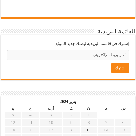
القائمة البريدية
إشترك في قائمتنا البريدية ليصلك جديد الموقع.
يناير 2024
س
د
ن
ث
أرب
خ
ج
5
4
3
2
1
12
11
10
9
8
7
6
19
18
17
16
15
14
13