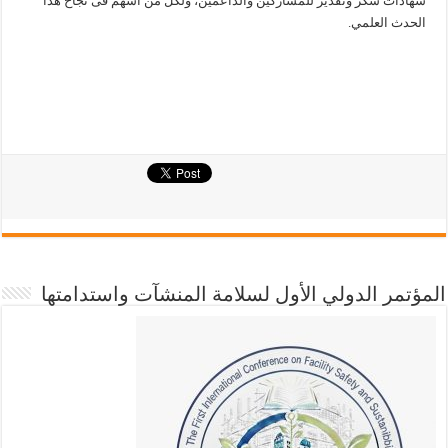
شهادات شكر وتقدير للمشاركين والداعمين، ولكلّ من أسهم فى نجاح هذا
الحدث العلمي.
المؤتمر الدولي الأول لسلامة المنشآت واستدامتها