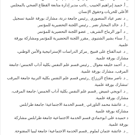
_ أ. حميد إبراهيم الحبيب _نائب مدير إدارة متابعة القطاع الصحي بالمجلس
الأعلى للحريات وحقوق الإنسان.
_ د. نصر عياد المنصوري _رئيس جامعة درنة، مشارك بورقة علمية تسجيل.
_ أ. د. خالد المختار نصر _ رئيس اللجنة التحضيرية للمؤتمر.
_ د. أنور الرماح الشريف _ عضو اللجنة التحضيرية للمؤتمر.
_ أ. سناء بشير الشتيوى _مقرر اللجنة التحضيرية للمؤتمر ومشاركة بورقة
علمية.
_ د. عبدالفتاح على قنبيج _مركز الدراسات الإستراتيجية والأمن الوطني،
مشارك بورقة علمية.
_ د. أحمد خليفه معوال _ رئيس قسم علم النفس بكلية آداب الخمس/ جامعة
المرقب، مشارك بورقة علمية.
_ د. ناصر مفتاح الزرزاح _رئيس قسم علم النفس بكلية التربية جامعة المرقب
/مشارك بورقة علمية.
_ د. انويجي غميض _قسم علم النفس بكلية آداب الخمس/ جامعة المرقب،
مشارك بورقة علمية.
_ د. عائشة محمد التاورغي _قسم الخدمة الاجتماعية/ جامعة طرابلس
مشاركة بورقة علمية
د حميده على ابوحمادي قسم الخدمة الاجتماعية جامعة طرابلس مشاركة
بورقة علمية.
_ د. عائشة عثمان لملوم _قسم الخدمة الاجتماعية/ جامعة ليبيا المفتوحة.