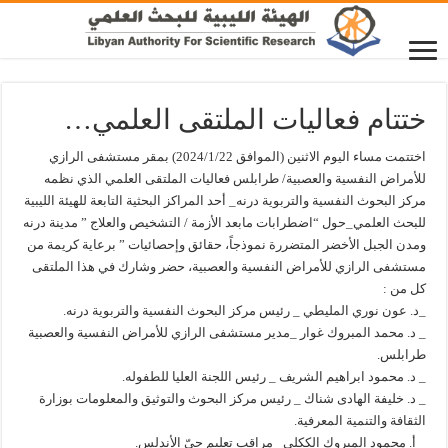
ختتام فعاليات الملتقى العلمي…
اختتمت مساء اليوم الاثنين (الموافق 2024/1/22) بمقر مستشفى الرازي
للأمراض النفسية والعصبية/ طرابلس فعاليات الملتقى العلمي الذي نظمه
مركز البحوث النفسية والتربوية درنه_ أحد المراكز البحثية التابعة للهيئة الليبية
للبحث العلمي_حول “اضطرابات مابعد الأزمة / التشخيص والعلاج ” مدينة درنه
ومدن الجبل الأخضر المتضررة نموذجاً، حقائق وإحصائيات ” برعاية كريمة من
مستشفى الرازي للأمراض النفسية والعصبية، حضر وشارك في هذا الملتقى
كل من :
_د. عون نوري المليطي _ رئيس مركز البحوث النفسية والتربوية درنه.
_ د. محمد المبروك غوار _مدير مستشفى الرازي للأمراض النفسية والعصبية
طرابلس.
_ د. محمود ابراهيم الشريف _ رئيس اللجنة العليا للطفوله.
_ د. خليفة الهادى شناك _ رئيس مركز البحوث والتوثيق والمعلومات بوزارة
الثقافة والتنمية المعرفية.
_ أ. محمود المبروك الككلي _مراقب تعليم حيّ الأندلس.