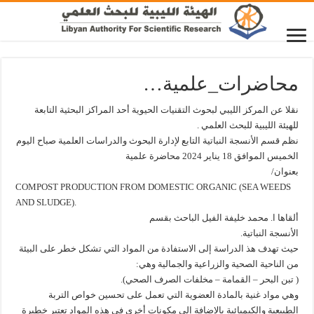
محاضرات_علمية…
نقلا عن المركز الليبي لبحوث التقنيات الحيوية أحد المراكز البحثية التابعة
للهيئة الليبية للبحث العلمي .
نظم قسم الأنسجة النباتية التابع لإدارة البحوث والدراسات العلمية صباح اليوم
الخميس الموافق 18 يناير 2024 محاضرة علمية
بعنوان/
COMPOST PRODUCTION FROM DOMESTIC ORGANIC (SEA WEEDS
AND SLUDGE).
ألقاها ا. محمد خليفة الفيل الباحث بقسم
الأنسجة النباتية.
حيث تهدف هذ الدراسة إلى الاستفادة من المواد التي تشكل خطر على البيئة
من الناحية الصحية والزراعية والجمالية وهي:
( تبن البحر – القمامة – مخلفات الصرف الصحي).
وهي مواد غنية بالمادة العضوية التي تعمل على تحسين خواص التربة
الطبيعية والكيميائية بالإضافة إلى مكونات أخرى في هذه المواد تعتبر خطيرة