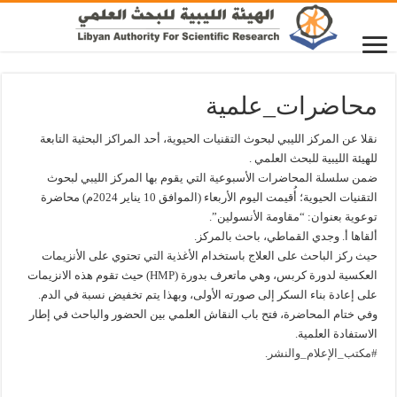
محاضرات_علمية
نقلا عن المركز الليبي لبحوث التقنيات الحيوية، أحد المراكز البحثية التابعة
للهيئة الليبية للبحث العلمي .
ضمن سلسلة المحاضرات الأسبوعية التي يقوم بها المركز الليبي لبحوث
التقنيات الحيوية؛ أُقيمت اليوم الأربعاء (الموافق 10 يناير 2024م) محاضرة
توعوية بعنوان: “مقاومة الأنسولين”.
ألقاها أ. وجدي القماطي، باحث بالمركز.
حيث ركز الباحث على العلاج باستخدام الأغذية التي تحتوي على الأنزيمات
العكسية لدورة كربس، وهي ماتعرف بدورة (HMP) حيث تقوم هذه الانزيمات
على إعادة بناء السكر إلى صورته الأولى، وبهذا يتم تخفيض نسبة في الدم.
وفي ختام المحاضرة، فتح باب النقاش العلمي بين الحضور والباحث في إطار
الاستفادة العلمية.
#مكتب_الإعلام_والنشر
.