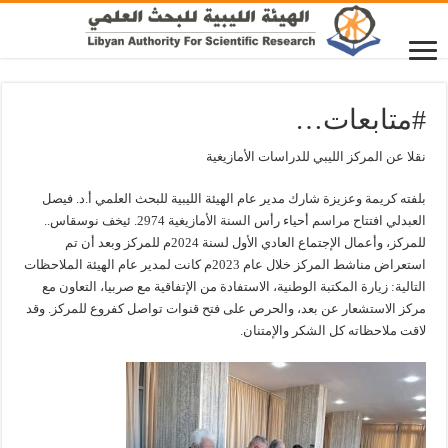
#متابعات…
نقلا عن المركز الليبي للدراسات الأمازيغية
بلفته كريمة وعزيزة شارك مدير عام الهيئة الليبية للبحث العلمي أ.د. فيصل
العبدلي افتتاح مراسم أحياء رأس السنة الأمازيغية 2974. ئيخف نوسقاس..
للمركز، وأعمال الإجتماع العادي الأول لسنة 2024م للمركز وبعد أن تم
استعراض مناشط المركز خلال عام 2023م كانت لمدير عام الهيئة الملاحظات
التالية: زيارة المكتبة الوطنية، الاستفادة من الإتفاقية مع صربيا، التعاون مع
مركز الاستشعار عن بعد، والحرص على فتح قنوات تواصل كفروع للمركز. وقد
لاقت ملاحظاته كل الشكر والإمتنان.