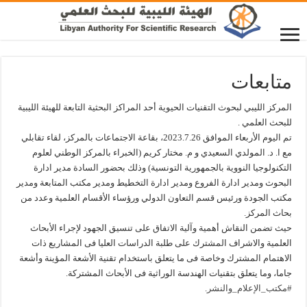
متابعات
المركز الليبي لبحوث التقنيات الحيوية أحد المراكز البحثية التابعة للهيئة الليبية
للبحث العلمي .
تم اليوم الأربعاء الموافق 2023.7.26، بقاعة الاجتماعات بالمركز، لقاء تقابلي
مع ا. د. المولدي السعيدي و م. مختار كريم (الخبراء بالمركز الوطني لعلوم
التكنولوجيا النووية بالجمهورية التونسية) وذلك بحضور السادة مدير ادارة
البحوث ومدير ادارة الفروع ومدير ادارة التخطيط ومدير مكتب المتابعة ومدير
مكتب الجودة ورئيس قسم التعاون الدولي ورؤساء الأقسام العلمية وعدد من
بحاث المركز.
حيث تضمن النقاش أهمية وآلية الاتفاق على تنسيق الجهود لإجراء الأبحاث
العلمية والاشراف المشترك على طلبة الدراسات العليا فى المشاريع ذات
الاهتمام المشترك وخاصة فى ما يتعلق باستخدام تقنية الأشعة المؤينة وأشعة
جاما، وما يتعلق بتقنيات الهندسة الوراثية فى الأبحاث المشتركة.
#مكتب_الإعلام_والنشر
.