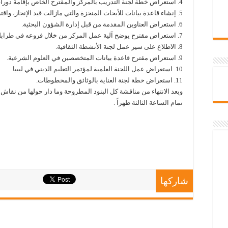
4. استعراض خطة لجنة التدريب بالمركز والمقترح الخاص بإقامة دورات تدريبية.
5. إنشاء قاعدة بيانات للأبحاث المنجزة والتي مازالت قيد الإنجاز، واقتراح آلية تنظيمية لمتابعة سير عملية البحث.
6. استعراض العناوين المقدمة من قبل إدارة الشؤون البحثية.
7. استعراض مقترح يوضح آلية عمل المركز من خلال فروعه في طرابلس وسبها.
8. الاطلاع على سير عمل لجنة الأنشطة الثقافية.
9. استعراض مقترح قاعدة بيانات المتخصصين في العلوم الشرعية.
10. استعراض عمل اللجنة العلمية لمؤتمر التعليم الديني في ليبيا.
11. استعراض خطة لجنة العناية بالوثائق والمخطوطات.
وبعد الانتهاء من مناقشة كل البنود المطروحة وما دار حولها من نقا
تمام الساعة الثالثة ظهراً .
شاركها