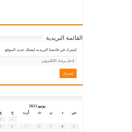
القائمة البريدية
إشترك في قائمتنا البريدية ليصلك جديد الموقع.
يونيو 2023
س
د
ن
ث
أرب
خ
ج
2
1
9
8
7
6
5
4
3