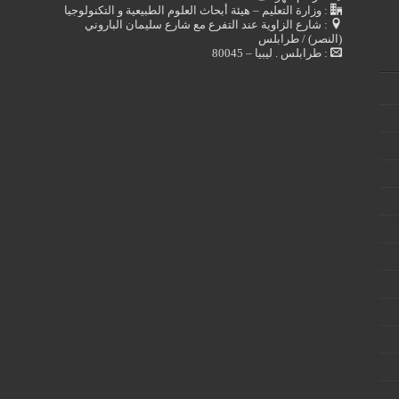
: وزارة التعليم – هيئة أبحاث العلوم الطبيعية و التكنولوجيا
: شارع الزاوية عند التفرع مع شارع سليمان الباروني
(النصر) / طرابلس
: طرابلس . ليبيا – 80045