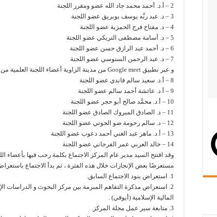
2 – أ.د. أحمد محمد جاد الله عضو ومقرر اللجنة
3 – د. عبد ربَّه يوسف بوبريق عضو اللجنة
4 – د. مفتاح فرج الحمزية عضو اللجنة
5 – د. أسامة مصطفى التريكي عضو اللجنة
6 – د. أحمد عبد الرازق حسن عضو اللجنة
7 – د. عبد الرحمن السنوسي عضو اللجنة
و عبر تطبيق Google meet من مدينة الزاوية أعضاء اللجنة العلمية من المنطقتين الغربية و الجنوبية .
8 – أ.د. سعيد سالم فاندي عضو اللجنة
9 – أ.د. عائشة أحمد سالم عضو اللجنة
10 – أ.د. محمَّد صالح أبو حجر عضو اللجنة
11 – د. الصادق المبروك الصادق عضو اللجنة
12 – د. سالم رحومة ضو الحوتي عضو اللجنة
13 – أ.د. ماهر عبد الغني أحمد دعوب عضو اللجنة
14 – خالد العربي عمر الفرجاني عضو اللجنة
وقد افتتح السيد مدير عام المركز الاجتماع بكلمة رحب فيها بأعضاء اللجن
مستعرضًا بعض الإنجازات خلال هذه الفترة ، ثم بدأ الاجتماع باستعراض و
1. استعراض بنود الاجتماع السابق.
2. استعراض مذكرة التفاهم المبرمة بين مركز البحوث و الدراسات ال
المالية الإسلامية (أيوفي) .
3. متابعة سير عمل مجلة المركز.