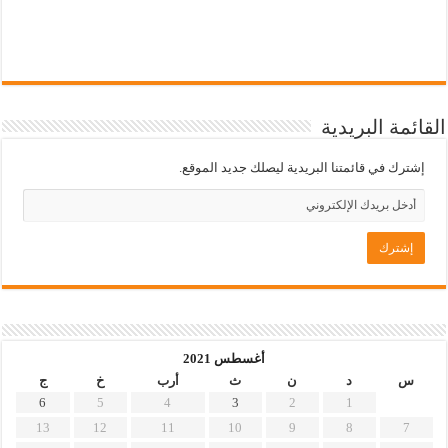
القائمة البريدية
إشترك في قائمتنا البريدية ليصلك جديد الموقع.
أغسطس 2021
س
د
ن
ث
أرب
خ
ج
6
5
4
3
2
1
13
12
11
10
9
8
7