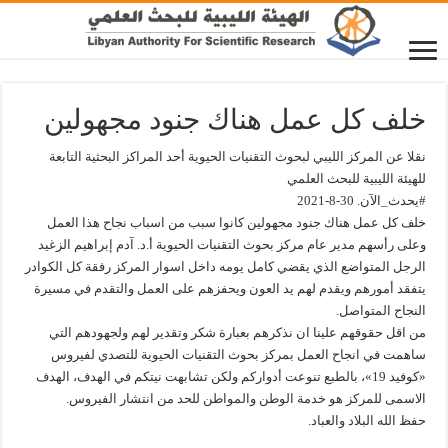
خلف كل عمل هناك جنود مجهولين
نقلا عن المركز الليبي لبحوث التقنيات الحيوية أحد المراكز البحثية التابعة
للهيئة الليبية للبحث العلمي
#يحدث_الآن. 30-8-2021
خلف كل عمل هناك جنود مجهولين كانوا سبب من اسباب نجاح هذا العمل
وعلى رأسهم مدير عام مركز بحوث التقنيات الحيوية أ.د. آدم إبراهيم الزغيد
الرجل المتواضع الذي يقضي كامل يومه داخل اسوار المركز رفقة كل الكوادر
يتفقد أمورهم ويقدم لهم يد العون ويحفزهم على العمل والتقدم في مسيرة
النجاح المتواصل.
من اقل حقوقهم علينا ان نذكرهم بعبارة شكر وتقدير لهم ولجهودهم التي
ساهمت في انجاح العمل بمركز بحوث التقنيات الحيوية للتصدي لفيروس
«كوفيد 19»، بالطبع تنوعت أدواركم ولكن تشابهت نيتكم في الهدف، الهدف
الاسمى للمركز هو خدمة الوطن والمواطن للحد من انتشار الفيروس.
حفظ الله البلاد والعباد.