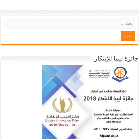
جائزة ليبيا للإبتكار