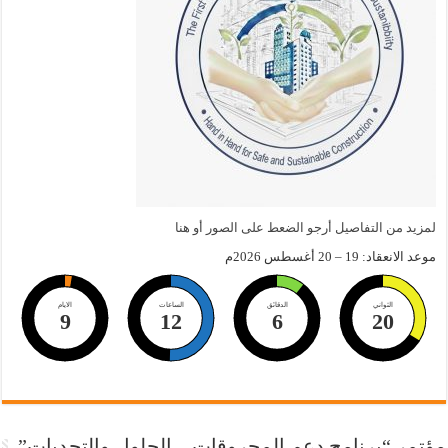
لمزيد من التفاصيل أرجو الضعط على الصور أو هنا
موعد الانعقاد: 19 – 20 أغسطس 2026م
الثواني
الدقائق
الساعات
الايام
9
12
6
19
مؤتمر “برنامج دعم المحروقات – الحلول والتحديات”