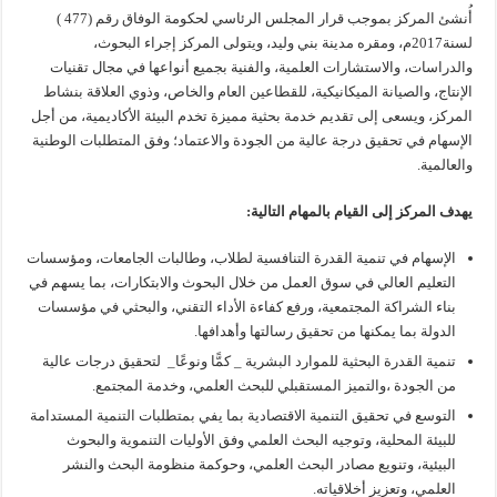
أُنشئ المركز بموجب قرار المجلس الرئاسي لحكومة الوفاق رقم (477 )
لسنة2017م، ومقره مدينة بني وليد، ويتولى المركز إجراء البحوث،
والدراسات، والاستشارات العلمية، والفنية بجميع أنواعها في مجال تقنيات
الإنتاج، والصيانة الميكانيكية، للقطاعين العام والخاص، وذوي العلاقة بنشاط
المركز، ويسعى إلى تقديم خدمة بحثية مميزة تخدم البيئة الأكاديمية، من أجل
الإسهام في تحقيق درجة عالية من الجودة والاعتماد؛ وفق المتطلبات الوطنية
والعالمية.
يهدف المركز إلى القيام بالمهام التالية:
الإسهام في تنمية القدرة التنافسية لطلاب، وطالبات الجامعات، ومؤسسات
التعليم العالي في سوق العمل من خلال البحوث والابتكارات، بما يسهم في
بناء الشراكة المجتمعية، ورفع كفاءة الأداء التقني، والبحثي في مؤسسات
الدولة بما يمكنها من تحقيق رسالتها وأهدافها.
تنمية القدرة البحثية للموارد البشرية _ كمًّا ونوعًا_ لتحقيق درجات عالية
من الجودة ،والتميز المستقبلي للبحث العلمي، وخدمة المجتمع.
التوسع في تحقيق التنمية الاقتصادية بما يفي بمتطلبات التنمية المستدامة
للبيئة المحلية، وتوجيه البحث العلمي وفق الأوليات التنموية والبحوث
البيئية، وتنويع مصادر البحث العلمي، وحوكمة منظومة البحث والنشر
العلمي، وتعزيز أخلاقياته.