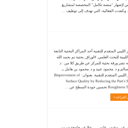
 لإشهار “منصة تكامل” المخصصة لمشاريع
. وعُقدت الفعالية، التي تهدف إلى توظيف …
الليبي المتقدم للتقنية أحد المراكز البحثية التابعة
الليبية للبحث العلمي. #اوراق_بحثية تم بحمد الله
 نشر ورقة بحثية للمركز عن طريق كلا من : د.
لم و د. محمود عبيد و د. محمود بن هامل ــ
المركز الليبي المتقدم للتقنية. بعنوان : IImprovement of
Surface Quality by Reducing the Part’s 
Roug تحسين جودة السطح عن …
القراءة »
_عن_مؤتمر_علمي … نقلا عن جامعة سرت