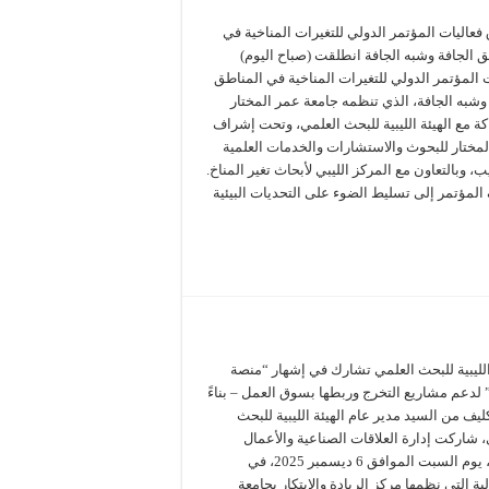
فعاليات المؤتمر الدولي للتغيرات المناخية في
ق الجافة وشبه الجافة انطلقت (صباح اليوم)
 المؤتمر الدولي للتغيرات المناخية في المناطق
وشبه الجافة، الذي تنظمه جامعة عمر المختار
ة مع الهيئة الليبية للبحث العلمي، وتحت إشراف
لمختار للبحوث والاستشارات والخدمات العلمية
ب، وبالتعاون مع المركز الليبي لأبحاث تغير المناخ.
المؤتمر إلى تسليط الضوء على التحديات البيئية
الليبية للبحث العلمي تشارك في إشهار “منصة
 لدعم مشاريع التخرج وربطها بسوق العمل – بناءً
يف من السيد مدير عام الهيئة الليبية للبحث
 شاركت إدارة العلاقات الصناعية والأعمال
بالهيئة، يوم السبت الموافق 6 ديسمبر 2025، في
لية التي نظمها مركز الريادة والابتكار بجامعة