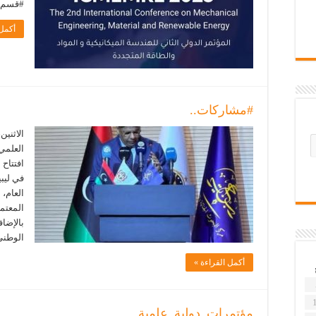
#قسم_ا
أكمل 
#مشاركات..
العلمي 
افتتاح 
في ليب
العام، 
المعتمد
بالإضاف
الوطني
أكمل القراءة »
مؤتمرات_دولية_علمية