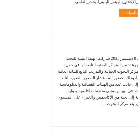
لإعلام_بالهيئة_الليبية_للبحث_العلمي.
القراءة »
الاثنين، 8 ديسمبر 2025 شاركت الهيئة الليبية للبحث
وعدد من المراكز البحثية التابعة لها في حفل
مركز البحوث الجنائية والتدريب التابع للنيابة العامة
يا، وذلك بحضور المستشار الصديق الصور، النائب
إلى جانب عدد من الهيئات القضائية والدبلوماسية
ة في ليبيا، وممثلي منظمات إقليمية ودولية،
ة إلى نخبة من الأكاديميين والخبراء على المستوى
. يُعد مركز البحوث …