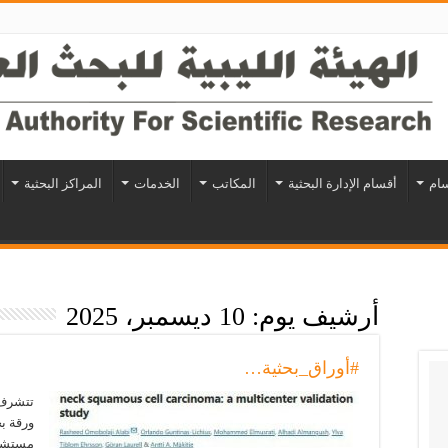
سام
أقسام الإدارة البحثية
المكاتب
الخدمات
المراكز البحثية
أرشيف يوم:
10 ديسمبر، 2025
#أوراق_بحثية…
تتشرف ا
ورقة ب
مستشار