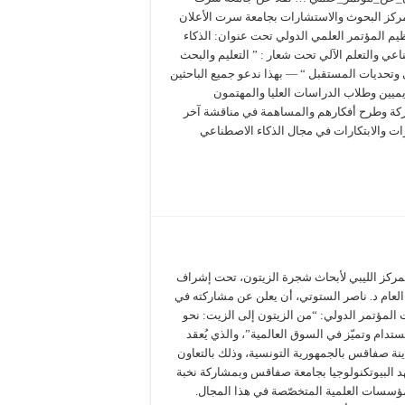
ركز البحوث والاستشارات بجامعة سرت الأعلان
يم المؤتمر العلمي الدولي تحت عنوان: الذكاء
عي والتعلم الآلي تحت شعار : ” التعليم والبحث
 وتحديات المستقبل “ — بهذا ندعو جميع الباحثين
يميين وطلاب الدراسات العليا والمهتمون
كة وطرح أفكارهم والمساهمة في مناقشة آخر
ات والابتكارات في مجال الذكاء الاصطناعي
لمركز الليبي لأبحاث شجرة الزيتون، تحت إشراف
العام د. ناصر الستوتي، أن يعلن عن مشاركته في
 المؤتمر الدولي: “من الزيتون إلى الزيت: نحو
ستدام وتميّز في السوق العالمية”، والذي يُعقد
نة صفاقس بالجمهورية التونسية، وذلك بالتعاون
د البيوتكنولوجيا بجامعة صفاقس وبمشاركة نخبة
ؤسسات العلمية المتخصّصة في هذا المجال.