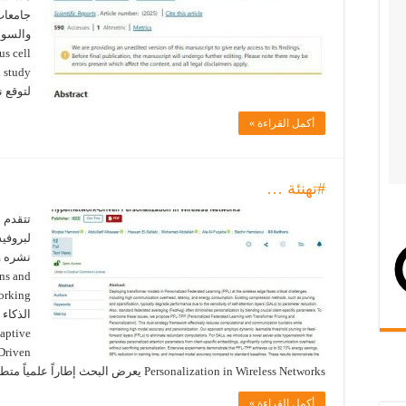
جامعات 
s cell
لتوقع 
أكمل القراءة »
#تهنئة …
تتقدم ا
لبروفي
ns and
الذكاء
aptive
Driven
Personalization in Wireless Networks يعرض البحث إطاراً علمياً متطوراً يجمع بين التعلم …
أكمل القراءة »