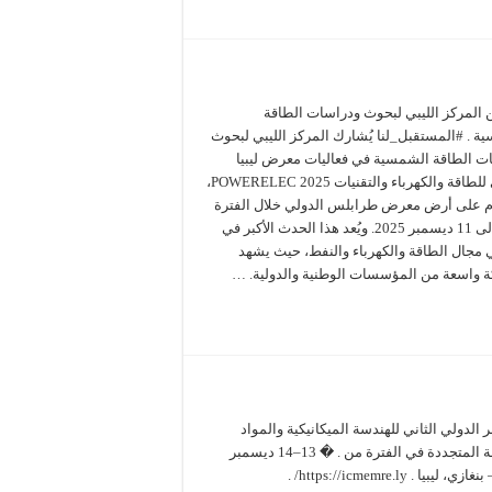
ن المركز الليبي لبحوث ودراسات الطاقة
ة . #المستقبل_لنا يُشارك المركز الليبي لبحوث
ت الطاقة الشمسية في فعاليات معرض ليبيا
الدولي للطاقة والكهرباء والتقنيات POWERELEC 2025،
م على أرض معرض طرابلس الدولي خلال الفترة
من 8 إلى 11 ديسمبر 2025. ويُعد هذا الحدث الأكبر في
ي مجال الطاقة والكهرباء والنفط، حيث يشهد
 واسعة من المؤسسات الوطنية والدولية. …
 الدولي الثاني للهندسة الميكانيكية والمواد
والطاقة المتجددة في الفترة من . � 13–14 ديسمبر
2025 – بنغازي، ليبيا . https://icmemre.ly/ .