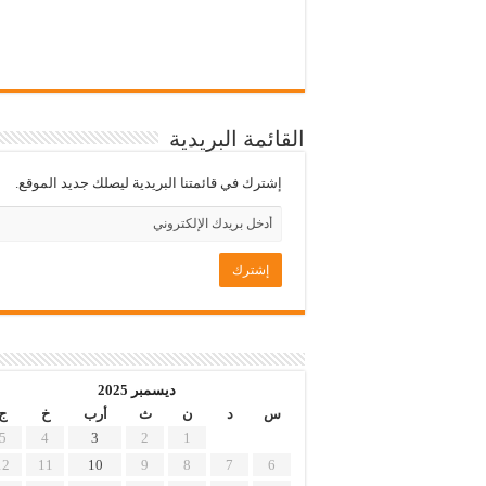
القائمة البريدية
إشترك في قائمتنا البريدية ليصلك جديد الموقع.
ديسمبر 2025
س
د
ن
ث
أرب
خ
ج
5
4
3
2
1
12
11
10
9
8
7
6