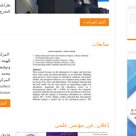
طرابلس
التخرج
أكمل القراءة »
متابعات
المركز 
للهيئة 
وتوفيقه
محمد سا
Surface
hness Texture
أكمل 
إعلان_عن_مؤتمر_علمي
#إعلان