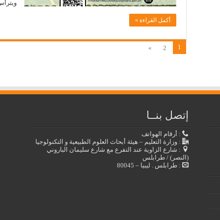
ويترأس
أكمل القراءة »
1
»
2
إتصل بنــا
: أرقام الهواتف
: وزارة التعليم – هيئة أبحاث العلوم الطبيعية و التكنولوجيا
: شارع الزاوية عند التفرع مع شارع سليمان الباروني
(النصر) / طرابلس
: طرابلس . ليبيا – 80045