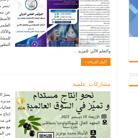
\يسر م
عن تنظ
الأصطنا
العلمي
والأكاد
للمشار
التطور
والتعلم الآلي. للمزيد …
أكمل القراءة »
مشاركات_علمية
يسرّ ا
مديره 
فعاليات
إنتاج م
في مدي
مع معه
من الم