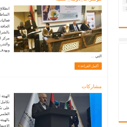
انطلاق 
المناط
فعاليات
الجافة 
بالشراك
مركز ا
والتدري
ويهدف 
التي …
أكمل القراءة »
مشاركات
الهيئة 
تكامل”
على تكل
العلمي،
الاحتفا