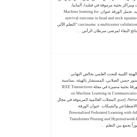
ومراكز بحثية مرموقة في فنلندا، ألمانيا،
والسويد. تحمل الورقة عنوان: Machine learning for
survival outcome in head and neck squamou
carcinoma: a multicenter validation study “التعلم الآلي
نتائج البقاء لمرضى سرطان الرأس …
لهيئة الليبية للبحث العلمي بخالص التهاني
سور حسن الصلابي، المستشار بالهيئة، بمناسبة
نشره ورقةً بحثية متميزة في مجلة IEEE Transactions
on Machine Learning in Communicatio
Networking، إحدى المجلات العالمية المرموقة في مجال
 الاصطناعي والشبكات. عنوان الورقة:
Personalized Federated Learning with Ad
Transformer Pruning and Hypernetwork-