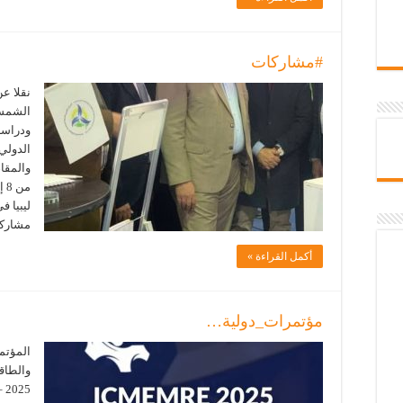
#مشاركات
نقلا ع
الشمسي
ودراسا
والمقا
ليبيا ف
مشاركة
أكمل القراءة »
مؤتمرات_دولية…
المؤتمر