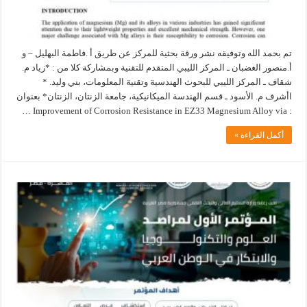
تم بحمد الله وتوفيقه نشر ورقة بحثية للمركز عن طريق أ .فاطمة البهليل – و
أ.منصور الغضبان ـ المركز الليبي المتقدم للتقنية وبمشاركة كلا من : *زياد م.
شقاف ـ المركز الليبي للبحوث الهندسية وتقنية المعلومات، بني وليد. *
اأشرف م. الأسود ـ قسم الهندسة الميكانيكية، جامعة الزنتان، الزنتان* بعنوان
: Improvement of Corrosion Resistance in EZ33 Magnesium Alloy via …
أكمل القراءة »