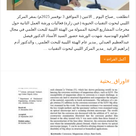
انطلقت _صباح اليوم _ الاثنين ( الموافق 3 نوفمبر 2025م) بمقر المركز
الليبي لبحوث التقنيات الحيوية (عين زارة) فعاليات ورشة العمل الثانية حول
مخرجات المشاريع البحثية الممولة من الهيئة الليبية للبحث العلمي في مجال
العلوم الهندسية. شهدت الورشة حضور السيد الأستاذ الدكتور فيصل
عبدالعظيم العبدلي _مدير عام الهيئة الليبية للبحث العلمي_، والدكتور آدم
إبراهيم الزغيد _مدير المركز الليبي لبحوث التقنيات …
أكمل القراءة »
#اوراق_بحثية