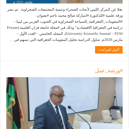
نقلا عن المركز الليبي لأبحاث الصحراء وتنمية المجتمعات الصحراوية . تم نشر
ورقة علمية #للدكتورة #امباركة صالح محمد ناجم #بعنوان:
#المقومات_الجغرافية_للسياحة الصحراوية في الجنوب الغربي من ليبيا –
دراسة في الجغرافيا الاقتصادية” وذلك في #مجلة جامعة فزان العلمية (Fezzan
University Scientific Journal – FUSJ)، المجلد الخامس – العدد الأول –
مارس 2026م. تتناول الدراسة تحليل المقومات الجغرافية التي تسهم في …
أكمل القراءة »
#ورشة_عمل