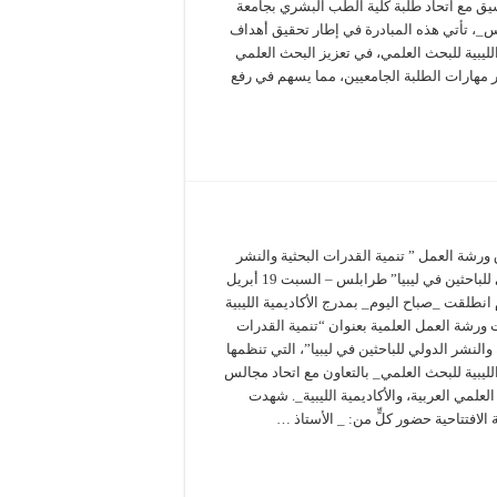
سيق مع اتحاد طلبة كلية الطب البشري بجامعة
_، تأتي هذه المبادرة في إطار تحقيق أهداف
الليبية للبحث العلمي، في تعزيز البحث العلمي
 مهارات الطلبة الجامعيين، مما يسهم في رفع
ورشة العمل ” تنمية القدرات البحثية والنشر
الدولي للباحثين في ليبيا” طرابلس – السبت 19 أبريل
20م انطلقت _صباح اليوم_ بمدرج الأكاديمية الليبية
 ورشة العمل العلمية بعنوان “تنمية القدرات
 والنشر الدولي للباحثين في ليبيا”، التي تنظمها
الليبية للبحث العلمي_ بالتعاون مع اتحاد مجالس
لعلمي العربية، والأكاديمية الليبية_. شهدت
الافتتاحية حضور كلٍّ من: _ الأستاذ …