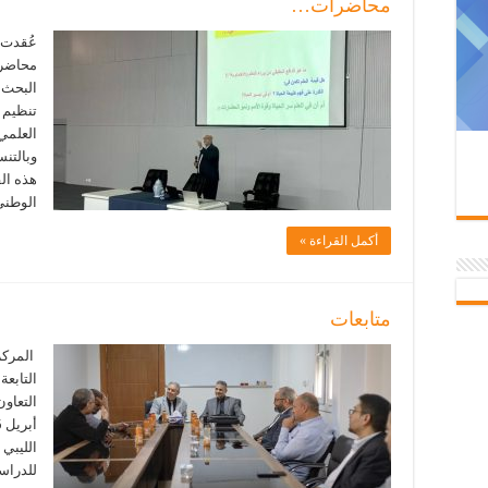
محاضرات…
محاضرة
البحث 
تنظيم ه
العلمي 
وبالتنس
هذه ال
الوطني
أكمل القراءة »
متابعات
المركز 
التابعة
الليبي 
للدراس