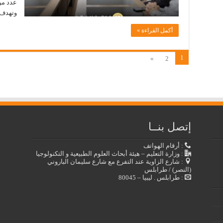
عدد من 
وتهدف 
أكمل القراءة »
1
»
2
إتصل بنــا
: أرقام الهواتف
: وزارة التعليم – هيئة أبحاث العلوم الطبيعية و التكنولوجيا
: شارع الزاوية عند التفرع مع شارع سليمان الباروني
(النصر) / طرابلس
: طرابلس . ليبيا – 80045