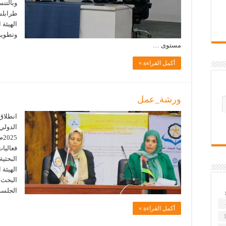
وبالتن
طرابلس
الهيئة 
وتطوير
مستوى …
أكمل القراءة »
ورشة_عمل
انطلاق 
25
فعاليات
البحثية
الهيئة 
البحث ا
الجلسة 
أكمل القراءة »