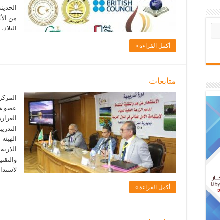
الحديثة
من الأ
البلاد،
أكمل القراءة »
متابعات
المركز
عضو هي
الغرار
التدري
الهيئة 
الذرية 
والتقني
لاستدا
أكمل القراءة »