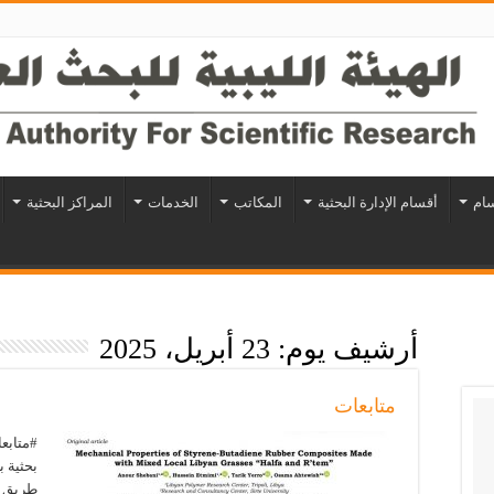
سام
أقسام الإدارة البحثية
المكاتب
الخدمات
المراكز البحثية
أرشيف يوم:
23 أبريل، 2025
متابعات
#متابع
بحثية ب
طريق ع