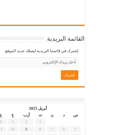
القائمة البريدية
إشترك في قائمتنا البريدية ليصلك جديد الموقع.
أبريل 2025
س
د
ن
ث
أرب
خ
ج
4
3
2
1
11
10
9
8
7
6
5