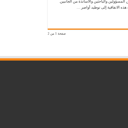
المسؤولين والباحثين والأساتذة من الجانبين.
هذه الاتفاقية إلى توطيد أواصر …
صفحة 1 من 2