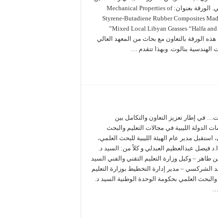
التميمي. الورقة بعنوان: Mechanical Properties of
Styrene-Butadiene Rubber Composites Mad
Mixed Local Libyan Grasses “Halfa and R’tem”
ذه الورقة بالتعاون مع بحاث من المعهد العالي
ت الهندسية بنالوت. وبهذا تتقدم …
ت… في إطار تعزيز التعاون والتكامل بين
 الدولة الليبية في مجالات التعليم والبحث
 استقبل مدير عام الهيئة الليبية للبحث العلمي،
.د فيصل عبدالعظيم العبدلي و كلاً من: السيد د.
 طاهر – وكيل وزارة التعليم التقني والفني السيد
د الشركسي – مدير إدارة التخطيط بوزارة التعليم
والبحث العلمي بحكومة الوحدة الوطنية السيد د.
…