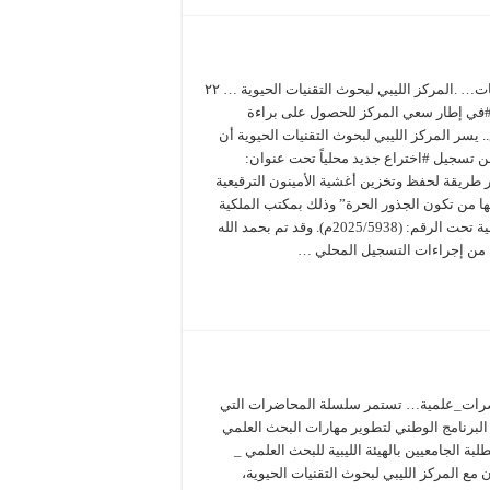
#متابعات… .المركز الليبي لبحوث التقنيات الحيوية … ٢٢
ي إطار سعي المركز للحصول على براءة
. يسر المركز الليبي لبحوث التقنيات الحيوية أن
ن تسجيل #اختراع جديد محلياً تحت عنوان:
 طريقة لحفظ وتخزين أغشية الأمينون الترقيعية
ها من تكون الجذور الحرة” وذلك بمكتب الملكية
الصناعية تحت الرقم: (2025/5938م). وقد تم بحمد الله
اء من إجراءات التسجيل المحلي …
ات_علمية… تستمر سلسلة المحاضرات التي
 البرنامج الوطني لتطوير مهارات البحث العلمي
لبة الجامعيين بالهيئة الليبية للبحث العلمي _
ن مع المركز الليبي لبحوث التقنيات الحيوية،