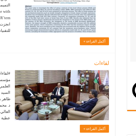
e with
انجزت ه
للتقنيا
أكمل القراءة »
لقاءات
#لقاءا
مؤسسات
العلمي،
السيد ا
طاهر بن
د. محم
العالي 
عطية 
أكمل القراءة »