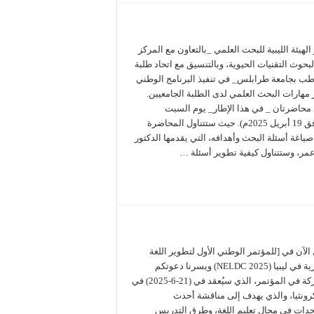
لهيئة الليبية للبحث العلمي _بالتعاون مع المركز
لبحوث التقنيات الحيوية، وبالتنسيق مع اتحاد طلبة
لطب بجامعة طرابلس_ في تنفيذ البرنامج الوطني
 مهارات البحث العلمي لدى الطلبة الجامعيين.
 محاضرتان _ في هذا الإطار_ يوم السبت
(الموافق 19 أبريل 2025م). حيث ستتناول المحاضرة
صياغة أسئلة البحث وأهدافه، التي يقدمها الدكتور
مر، وستتناول كيفية تطوير أسئلة …
لآن في [للمؤتمر الوطني الأول لتطوير اللغة
الإنجليزية في ليبيا (NELDC 2025) ‏‎ويسرنا دعوتكم
للمشاركة في المؤتمر، الذي سيُعقد في (21-6-2025) في
رونثيا، والذي يهدف إلى مناقشة أحدث
دات في مجال تعليم اللغة، وطرق التدريس