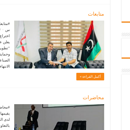
متابعات
س · #ف
اختراع.
يعلن ع
“تطوير
وحمايت
الانته
أكمل القراءة »
محاضرات
#محاضر
يقيمها
لدى الط
بالتعاو