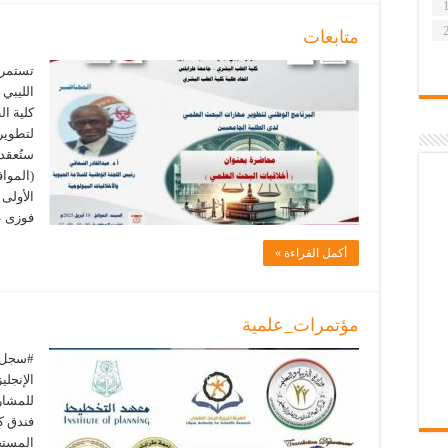
متابعات
تستمر ا
الليبي 
كلية ا
لتطوير
ستُعقد
الأولى 
فوزى ع
أكمل القراءة »
مؤتمرات_علمية
#سجل ا
فندق ك
المستج