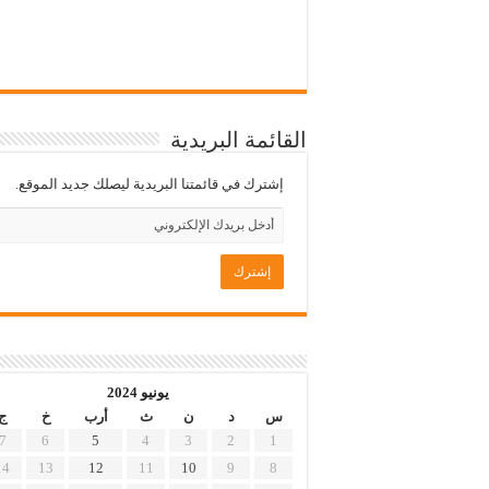
القائمة البريدية
إشترك في قائمتنا البريدية ليصلك جديد الموقع.
يونيو 2024
س
د
ن
ث
أرب
خ
ج
7
6
5
4
3
2
1
14
13
12
11
10
9
8