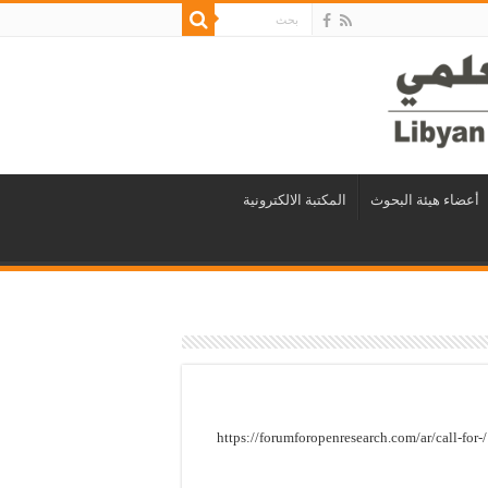
أعضاء هيئة البحوث
المكتبة الالكترونية
مرحلة تقديم البحوث العلمية – منتدى العلوم المفتوحة السنوي 2024 /https://forumforopenresearch.com/ar/call-for-