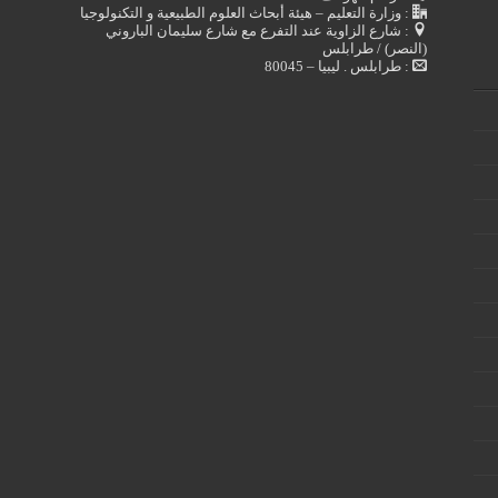
: وزارة التعليم – هيئة أبحاث العلوم الطبيعية و التكنولوجيا
: شارع الزاوية عند التفرع مع شارع سليمان الباروني
(النصر) / طرابلس
: طرابلس . ليبيا – 80045