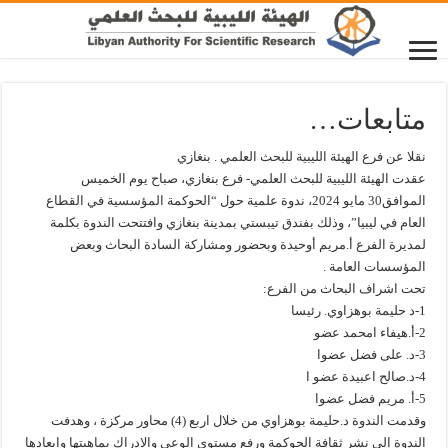
متابعات…
نقلا عن فرع الهيئة الليبية للبحث العلمي . بنغازي
عقدت الهيئة الليبية للبحث العلمي- فرع بنغازي، صباح يوم الخميس
الموافق30 مايو 2024، ندوة علمية حول “الحوكمة المؤسسية في القطاع
العام في ليبيا”، وذلك بفندق تيبستي بمدينة بنغازي وافتتحت الندوة بكلمة
لمديرة الفرع أ.مريم أوحيدة وبحضور ومشاركة السادة البحاث وبعض
المؤسسات العامة .
تحت اشراف البحاث من الفرع:
1-د حليمة بوهزاوي. رئيسا
2-أ.هيفاء امحمد عضو
3-د. على فضل عضوا
4-د.صالح اعبيدة عضو ا
5-أ. مريم فضل عضوا
وقدمت الندوة د.حليمة بوهزاوي من خلال اربع (4) محاور مركزة ، وهدفت
الندوة إلى نشر ثقافة الحوكمة ورفع مستوي الوعي والادراك بماهيتها وابعادها