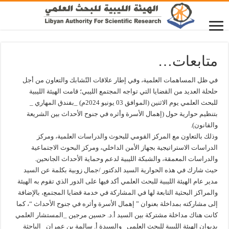
متابعات…
في ظل المساهمات العلمية، وفي إطار علاقات التّشابك والتعاون من أجل
حلحلة العديد من القضايا التي تواجه المجتمع الليبي؛ قامت الهيئة الليبية
للبحث العلمي يوم الاثنين (الموافق 03 يونيو 2024م) _بفندق المهاري _
بتنظيم حوارية حول (إهمال الأسرة وأثره في جنوح الأحداث بين الشريعة
والقانون).
وذلك بالتعاون مع المركز القومي للبحوث والدراسات العلمية، ومركز
الدراسات الاستراتيجية بجهاز الأمن الداخلي، ومركز البحوث الاجتماعية
والدراسات المعمقة، والشبكة الليبية لدعم وحماية الأحداث الجانحين.
حيث شارك في هذه الحوارية السيد الدكتور /جمال زوبية بكلمة عن السيد
مدير عام الهيئة الليبية للبحث العلمي أكد فيها على الدور الذي تقوم به الهيئة
والمراكز البحثية التابعة لها في المشاركة في خدمة قضايا المجتمع، بالإضافة
إلى مشاركته بمداخلة بعنوان ” إهمال الأسرة وأثره في جنوح الأحداث “، كما
كانت هناك مداخلة مشتركة بين السيد أ.د. حسين مرجين _المستشار العلمي
بديوان الهيئة الليبية للبحث العلمي_ والسيدة أ. سالمة بن عمران _الباحثة