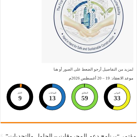
لمزيد من التفاصيل أرجو الضعط على الصور أو هنا
موعد الانعقاد: 19 – 20 أغسطس 2026م
الثواني
الدقائق
الساعات
الايام
9
13
59
32
مؤتمر “برنامج دعم المحروقات – الحلول والتحديات”