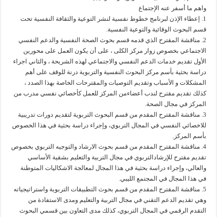
واهم ما أسفر عنه الإجتماع
1. إعطاء الإذن لبرنامج خطوط نفسية لنشر التوعية والثقافة النفسية تحت
قسم البحوث الوقائية والتوعية النفسية.
2. مناقشة المقترح الذي قدمه قسم بحوث الصحة النفسية والدعم النفسي
الاجتماعي بخصوص زوار مركز الكلى ، على أن يكون العمل على محورين
الأول تقديم خدمات الدعم النفسي والاجتماعي لهذه الشريحة ، والثاني اجراء
دراسة بحثية بأسم مركز البحوث النفسية والتربوية درنة للوقف على أهم
المشكلات و الأسباب وتقديم التوصيات والمقترحات الخاصة بهذا الصدد ،
كذلك تقديم مقترح لندب أعضاءمن المركز للعمل كأخصائي نفسي مدرب من
المركز في مجال الصحة.
3. مناقشة المقترح المقدم من قسم البحوث التربوية لتقديم دورات تدريبية
للاخصائي النفسي في المجال التربوي، وإجراء دراسة بحثية في هذا الخصوص
بأسم المركز.
4. مناقشة المقترح المقدم من قسم بحوث الارشاد والتوجيه التربوي بخصوص
تقديم مقترح للإرشادالتربوي في مجال التربية والتعليم بشقية الأساسي
والعالي، وإجراء دراسة بحثية في هذا المجال لمعالجة الاشكاليات المتوطنة
في هذا المجال في المجتمع الليبي.
5. مناقشة المقترح المقدم من قسم بحوث التطبيقات التربوية واستراتيجياته
وهي تقديم الدعم التقني في مجال التربية والتعليم ومدى الاستفادة من
التقدم الرقمي في المجال التربوي، كذلك مدى التعاون بين قسمي البحوث