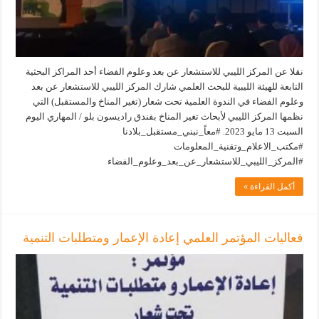
نقلا عن المركز الليبي للاستشعار عن بعد وعلوم الفضاء أحد المراكز البحثية
التابعة للهيئة الليبية للبحث العلمي شارك المركز الليبي للاستشعار عن بعد
وعلوم الفضاء في الندوة العلمية تحت شعار (تغير المناخ والمستقبل) التي
نظمها المركز الليبي لأبحاث تغير المناخ بفندق راديسون بلو / المهاري اليوم
السبت 13 مايو 2023. #معاً_نبني_مستقبل_بلادنا
#مكتب_الاعلام_وتقنية_المعلومات
#المركز_الليبي_للاستشعار_عن_بعد_وعلوم_الفضاء
أكمل القراءة »
فعاليات المؤتمر العلمي إعادة الإعمار ومتطلبات التنمية