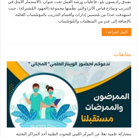
بفندق راديسون بلو ، فاعليات ورشة العمل تحت عنوان: (الاستثمار الأمثل في
التدريب ونماذج قياس الأثر) والتي نظّمتها مجموعة (الجهود المُشتركة) ، حيث
استهدفت عددًا من مُنتسبي إدارات وأقسام التدريب بالمؤسّسات العامّة،
بالإضافة إلى عددٍ من المنظمات والمُؤسّسات …
أكمل القراءة »
متابعات
مشاركة علمية نقلا عن المركز الليبي للبحوث الطبية أحد المراكز البحثية