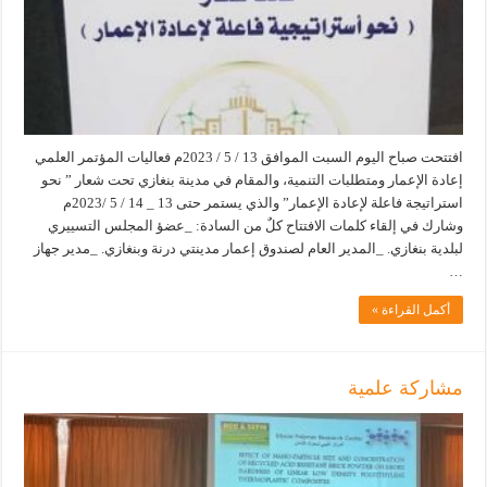
افتتحت صباح اليوم السبت الموافق 13 / 5 / 2023م فعاليات المؤتمر العلمي
إعادة الإعمار ومتطلبات التنمية، والمقام في مدينة بنغازي تحت شعار ” نحو
استراتيجة فاعلة لإعادة الإعمار” والذي يستمر حتى 13 _ 14 / 5 /2023م
وشارك في إلقاء كلمات الافتتاح كلٌ من السادة: _عضؤ المجلس التسييري
لبلدية بنغازي. _المدير العام لصندوق إعمار مدينتي درنة وبنغازي. _مدير جهاز
…
أكمل القراءة »
مشاركة علمية