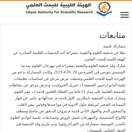
متابعات
مشاركة علمية
نقلا عن جمعية العلوم والتقنية. مصراتة أحد الجمعيات العلمية الصادرة عن
الهيئة الليبية للبحث العلمي
شارك وفد جمعية العلوم والتقنية بمصراتة في مهرجان العلوم بمدينة
المنستير بتونس في الفترة من 29_30\4\2023. وكانت المشاركة بدعم من
الهيءة اليبية للبحث العلمي.وشملت عرض مرءي عن اساسيات تطبيقات
تقنية النانو لرءيس الجمعية ا.د.جبريل الجروشب، وعرض مرءي عن نشاطات
الجمعية العلمية على مدار 33عاما من العطاء العلمي قدمه ا.د.عمر القوي.
وشارك شباب الجمعية بابتكارين. الاول قدمه م. عبدالهادي عامر عن جهاز
المساعد الصحي لبرمجة تناول الادوية في مواعيدها وقياس نبض القلب
واكسجين الدم. والجهاز الثاني قدمه م.مروان الدنفور عن ماسح ومنظف
للالواح الشمسية. والمهرجان شمل عروض ومسابقات علمية لنوادي العلوم
بالمدن التونسية بمشاركة من الجزاءر وليبيا. وتم تكريم وفد الجمعية في
الحفل الخثامي للمهىجان.